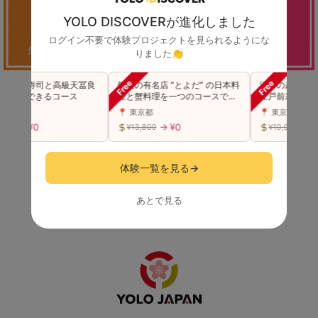
YOLO DISCOVERが進化しました
ログイン不要で体験プロジェクトを見られるようにな
りました👏
☆高級寿司と高級天冨良
銀座の有名店 ”とよだ” の日本料
渋谷の超人気店
を堪能できるコース
理と蟹料理を一つのコースで贅
江戸前寿司 "特上
沢に味わう（同伴可）
スをご堪能(同伴
府
📍 東京都
📍 東京都
→ ¥0
→ ¥0
→ ¥0
00
¥13,800
¥10,980
新規登録（無料）
体験一覧を見る
→
ログイン
あとで見る