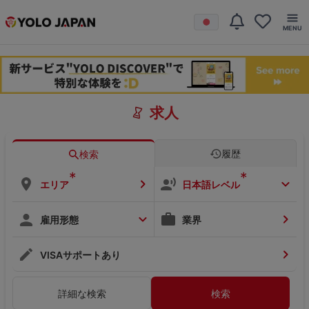
求人
履歴
検索
*
*
エリア
日本語レベル
雇用形態
業界
VISAサポートあり
詳細な検索
検索