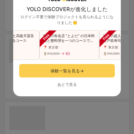
YOLO DISCOVERが進化しました
ログイン不要で体験プロジェクトを見られるようにな
りました👏
級寿司と高級天冨良
銀座の有名店 ”とよだ” の日本料
渋谷の超人気店が銀
能できるコース
理と蟹料理を一つのコースで贅
江戸前寿司 "特上"
沢に味わう（同伴可）
スをご堪能(同伴可)
📍 東京都
📍 東京都
 ¥0
→ ¥0
→ ¥0
¥13,800
¥10,980
体験一覧を見る
→
あとで見る