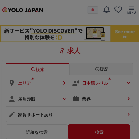
求人
履歴
検索
*
*
エリア
日本語レベル
雇用形態
業界
家賃サポートあり
詳細な検索
検索