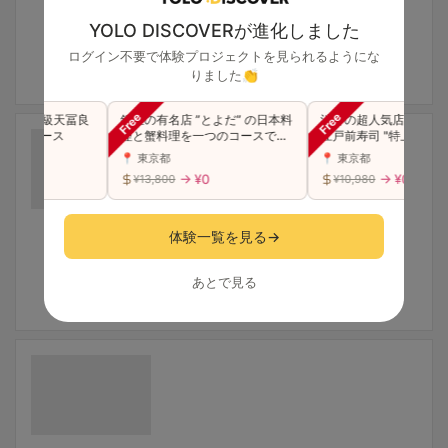
YOLO DISCOVERが進化しました
ログイン不要で体験プロジェクトを見られるようにな
りました👏
司と高級天冨良
銀座の有名店 ”とよだ” の日本料
渋谷の超人気店が銀座に
きるコース
理と蟹料理を一つのコースで贅
江戸前寿司 "特上"おまか
沢に味わう（同伴可）
スをご堪能(同伴可)
📍 東京都
📍 東京都
→ ¥0
→ ¥0
¥13,800
¥10,980
体験一覧を見る
→
あとで見る