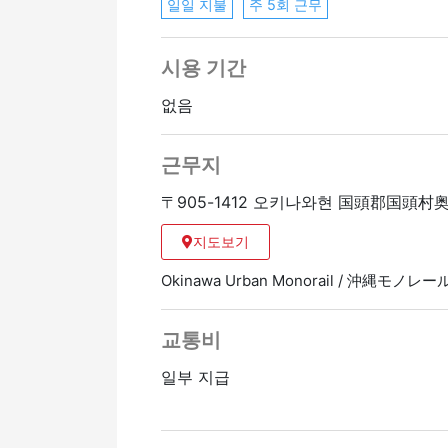
일일 지불
주 5회 근무
시용 기간
없음
근무지
〒905-1412 오키나와현 国頭郡国頭村
지도보기
Okinawa Urban Monorail / 沖縄モノレ
교통비
일부 지급