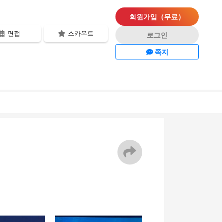
회원가입（무료）
면접
스카우트
로그인
쪽지