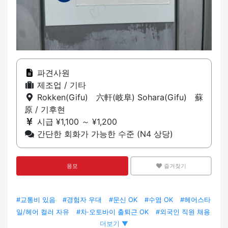
파견사원
제조업 / 기타
Rokken(Gifu) 六軒(岐阜) Sohara(Gifu) 蘇
原 / 기후현
시급 ¥1,100 ～ ¥1,200
간단한 회화가 가능한 수준 (N4 상당)
응모
즐겨찾기
#교통비 있음
#경험자 우대
#문신 OK
#수염 OK
#헤어스타
일/헤어 컬러 자유
#차·오토바이 출퇴근 OK
#외국인 직원 채용
더보기 ▼
실적 있음
#외국인 직원 재적
#유니폼 있음
#기숙사 · 사택 있