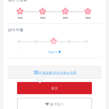
10대
20대
30대
40대
남녀 비율
남성
여성
더보기 ▼
외국인이 근무하는 비율
10
건 응모합시다! 이유는 이쪽
적은
많은
응모
영어 또는 모국어를 살릴 수 있는 환경
즐겨찾기
적은
많은