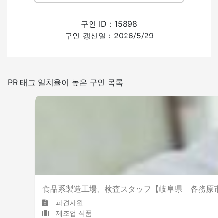
외국인의 채용 경험
구인 ID：15898
구인 갱신일：2026/5/29
있음
없음
일본어를 쓰는 빈도
PR 태그 일치율이 높은 구인 목록
적은
많은
흡연실 설치
食品系製造工場、検査スタッフ【岐阜県 各務原
파견사원
제조업 식품