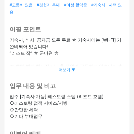
#교통비 있음
#경험자 우대
#여성 활약중
#기숙사 · 사택 있
음
어필 포인트
기숙사, 식사, 공과금 모두 무료 ☆ 기숙사에는 [Wi-Fi] 가
완비되어 있습니다!
“리조트 잡” ☆ 군마현 ☆
☆ 호텔 뷔페 행사장에는 홀 직원이 근무하고 있습니다 ☆
더보기 ▼
경험 불필요 ☆ 웃는 얼굴로 접객 서비스를 즐길 수 있으면
대환영 ♪
업무 내용 및 비고
자연에 둘러싸인 가족 친화적인 놀이공원이 바로 옆에 있
입주 [기숙사 가능] 레스토랑 스탭 (리조트 호텔)
습니다 (#^.^#)
◇레스토랑 접객 서비스/서빙
◇간단한 세탁
많은 직원이 등록되어 있습니다!초보 스태프도 안심입니다
◇기타 부대업무
♪
리조또의 묘미 ☆ 기숙사비, 식대, 공과금 무료!!기숙사에
서는 Wi-Fi를 사용할 수 있습니다 ♪