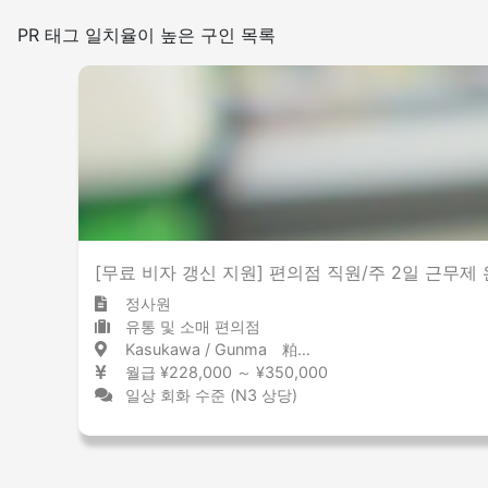
일본어를 쓰는 빈도
PR 태그 일치율이 높은 구인 목록
적은
많은
실내 금연
[무료 비자 갱신 지원] 편의점 직원/주 2일 근무제 
정사원
유통 및 소매 편의점
Kasukawa / Gunma 粕川 / 群馬県
월급 ¥228,000 ～ ¥350,000
일상 회화 수준 (N3 상당)