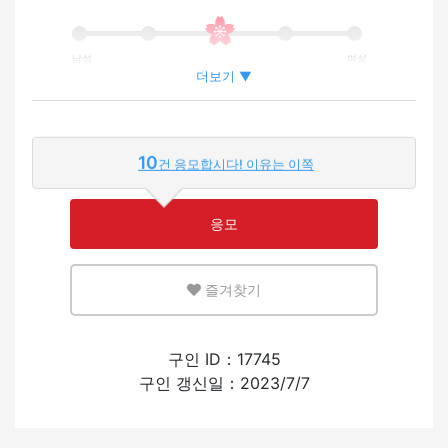
남성
여성
더보기 ▼
외국인이 근무하는 비율
10
건 응모합시다! 이유는 이쪽
적은
많은
응모
영어 또는 모국어를 살릴 수 있는 환경
즐겨찾기
적은
많은
외국인의 채용 경험
구인 ID：17745
구인 갱신일：2023/7/7
있음
없음