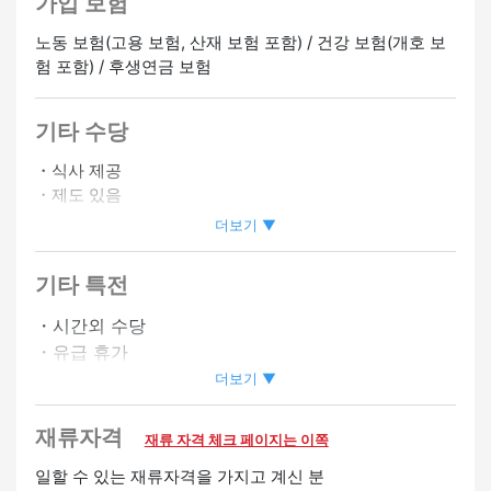
가입 보험
노동 보험(고용 보험, 산재 보험 포함) / 건강 보험(개호 보
험 포함) / 후생연금 보험
기타 수당
・식사 제공
・제도 있음
・사회보험 있음
더보기 ▼
・자동차 통근 OK
・바이크 통근 OK
기타 특전
・시간외 수당
・유급 휴가
・승급 있음
더보기 ▼
환영
재류자격
재류 자격 체크 페이지는 이쪽
경험자 우대
여성 활약중
일할 수 있는 재류자격을 가지고 계신 분