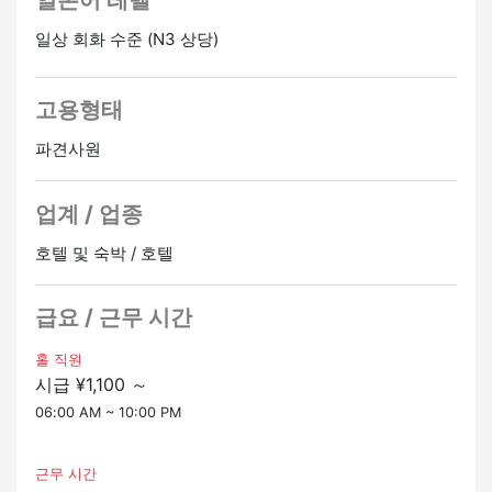
일본어 레벨
일상 회화 수준 (N3 상당)
단기/장기 취업 OK, 학생, 친구, 물론 리소바 경험이 없으
신 분도 대환영!!
정원이 차는대로 신청이 종료되므로 서둘러 신청하세요!
고용형태
하자!입주 아르바이트를 즐기세요 ♪♪
파견사원
업계 / 업종
호텔 및 숙박 / 호텔
급요 / 근무 시간
홀 직원
시급 ¥1,100 ～
06:00 AM ~ 10:00 PM
근무 시간