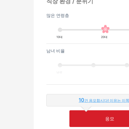
직장 환경 / 분위기
많은 연령층
10대
20대
남녀 비율
남성
외국인이 근무하는 비율
10
건 응모합시다! 이유는 이
적은
응모
영어 또는 모국어를 살릴 수 있는 환경