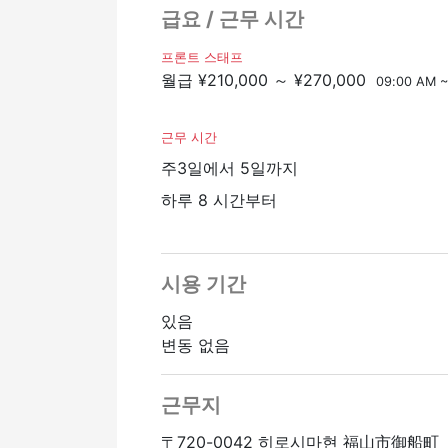
급요 / 근무 시간
프론트 스태프
월급 ¥210,000 ～ ¥270,000
09:00 AM ~
근무 시간
주3일에서 5일까지
하루 8 시간부터
시용 기간
있음
변동 없음
근무지
〒720-0042 히로시마현 福山市御船町