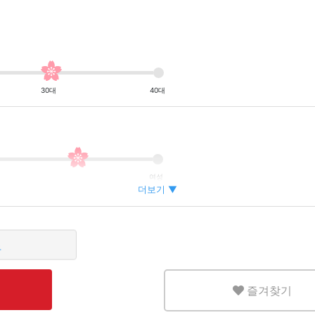
30대
40대
여성
더보기 ▼
쪽
많은
즐겨찾기