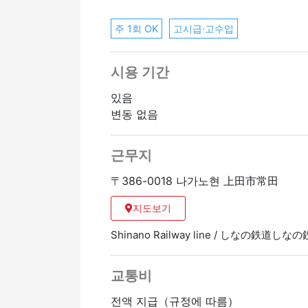
주 1회 OK
고시급·고수입
시용 기간
있음
변동 없음
근무지
〒386-0018 나가노현 上田市常田
지도보기
Shinano Railway line / しなの鉄道し
교통비
전액 지급（규정에 따름）