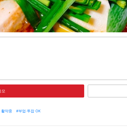
응모
 활약중
#부업·투잡 OK