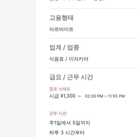
자신의 스케줄에 맞게 근무 시간을 조정할
고용형태
☆ 주 1일부터 일할 수 있어요!
아르바이트
하루 3시간부터 시작하거나 주 2일 근무
아이를 키우는 엄마와 아빠가 활발하게 
업계 / 업종
물론 공란이 있는 분들도 친절하게 후속
단시간 근무도 가능하므로 부업이나 이중
식음료 / 이자카야
급요 / 근무 시간
점포 스태프
시급 ¥1,300 ～
02:00 PM ~ 11:55 PM
근무 시간
주1일에서 5일까지
하루 3 시간부터