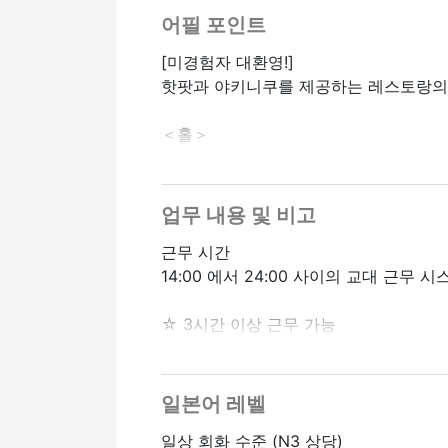
어필 포인트
[미경험자 대환영!]
핫팟과 야키니쿠를 제공하는 레스토랑의 
＜홀＞
・주문 접수, 음식 운반, 계산원 정산 등
・테이블 정리 및 테이블 청소 등
업무 내용 및 비고
＜키친 어시스턴스＞
근무 시간
・주방에서의 간단한 요리와 세탁, 음식 
14:00 에서 24:00 사이의 교대 근무 시스
기술이나 경험이 없어도 됩니다!경험이 
☆ 3시간 이상 근무 가능
로봇 등도 활발히 도입되고 있으므로 효
☆ 주 1일부터 근무 가능
☆ 시간당 1,300엔이라는 높은 시간당 요
일본어 레벨
일상 회화 수준 (N3 상당)
☆ 하루 3시간~ 좋아요!