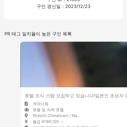
구인 갱신일：2023/12/23
있음
없음
일본어를 쓰는 빈도
PR 태그 일치율이 높은 구인 목록
적은
많은
흡연실 설치
호텔 조식 스탭 모집하고 있습니다!일본인 초보자 
계약사원
호텔 및 숙박 호텔
Shinchi Chinatown / Nagasaki 新地中華街 / 長崎県
월급 ¥199,100 ～