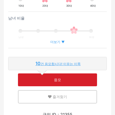
10대
20대
30대
40대
남녀 비율
남성
여성
더보기 ▼
외국인이 근무하는 비율
10
건 응모합시다! 이유는 이쪽
적은
많은
응모
영어 또는 모국어를 살릴 수 있는 환경
즐겨찾기
적은
많은
외국인의 채용 경험
구인 ID：21355