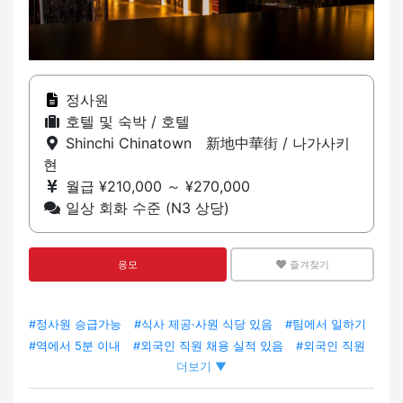
정사원
호텔 및 숙박 / 호텔
Shinchi Chinatown 新地中華街 / 나가사키
현
월급 ¥210,000 ～ ¥270,000
일상 회화 수준 (N3 상당)
응모
즐겨찾기
#정사원 승급가능
#식사 제공·사원 식당 있음
#팀에서 일하기
#역에서 5분 이내
#외국인 직원 채용 실적 있음
#외국인 직원
더보기 ▼
재적
#영어 스피커 환영