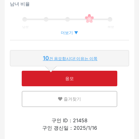
남녀 비율
남성
여성
더보기 ▼
외국인이 근무하는 비율
10
건 응모합시다! 이유는 이쪽
적은
많은
응모
영어 또는 모국어를 살릴 수 있는 환경
즐겨찾기
적은
많은
외국인의 채용 경험
구인 ID：21458
구인 갱신일：2025/1/16