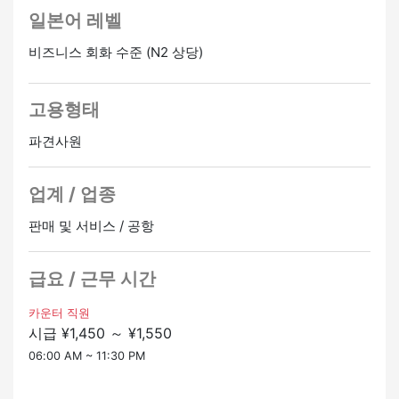
치료 및 복리후생
▼ 근무 장소
일본어 레벨
・교통비 지급 (상한액: 20,000엔)
・나리타 국제공항
・사회보험이 완비되어 있습니다.
비즈니스 회화 수준 (N2 상당)
사회보험
▼급여
고용 보험
・시간당 임금 1,450엔에서 1,550엔 (경력에 따라 다름)
근로자 보상 보험
고용형태
건강 보험
▼ 직무 설명
복지 연금
파견사원
・체크인 카운터에서의 탑승 체크인 절차
・여행 서류 확인
나리타, 지상 직원, CA, 승무원, 항공사, 국제 공항, LCC,
・탑승 및 도착 게이트의 정보
업계 / 업종
JAL, ANA
・안내 서비스, 수하물 배송, 안내
정사원 승급가능
온라인 인터뷰 OK
・VIP 서비스, 휠체어 서비스 등
판매 및 서비스 / 공항
▼굿 포인트
급요 / 근무 시간
・비자 신청 및 갱신을 완벽하게 지원합니다.
・많은 외국인도 일하고 있습니다.
카운터 직원
・미경험자도 환영합니다.
시급 ¥1,450 ～ ¥1,550
・직속 승진 실적이 있는 정규직
06:00 AM ~ 11:30 PM
~ 여행자의 미소와 감사의 말을 직접 느낄 수 있는 보람찬