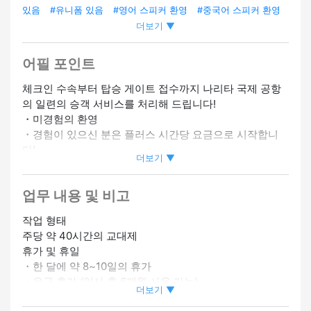
있음
#유니폼 있음
#영어 스피커 환영
#중국어 스피커 환영
더보기 ▼
#한국어 스피커 환영
#경험자 우대
#외국인 직원 재적
#외국
인 직원 채용 실적 있음
#역에서 5분 이내
#팀에서 일하기
어필 포인트
체크인 수속부터 탑승 게이트 접수까지 나리타 국제 공항
의 일련의 승객 서비스를 처리해 드립니다!
・미경험의 환영
・경험이 있으신 분은 플러스 시간당 요금으로 시작합니
다!
더보기 ▼
・인기 공항 구인
업무 내용 및 비고
▼ 자격
[교육] 아무튼 해외에서 오신 분들도 OK!(비자 취득/갱신을
작업 형태
전폭적으로 지원합니다)
주당 약 40시간의 교대제
・일본어: JLPT N2 레벨 이상 (필수)
휴가 및 휴일
・일상 회화를 영어로 할 수 있는 분 (필수)
・한 달에 약 8~10일의 휴가
・공항 및 국제 비즈니스에 관심이 있는 분
・유급 휴가 (입사 후 6개월 사용 가능)
・사람들과 교류하는 것을 좋아하는 사람
더보기 ▼