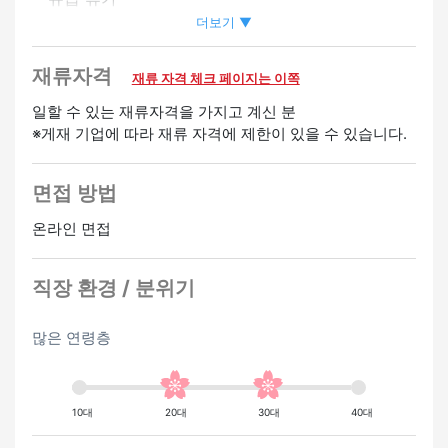
・사원등용제도 있음
더보기 ▼
・승급 있음
・심야 수당 있음
재류자격
재류 자격 체크 페이지는 이쪽
・친구 소개 수당 있음
일할 수 있는 재류자격을 가지고 계신 분
※게재 기업에 따라 재류 자격에 제한이 있을 수 있습니다.
환영
영어 스피커 환영
중국어 스피커 환영
한국어 스피커 환
면접 방법
영
경험자 우대
온라인 면접
직장 환경 / 분위기
많은 연령층
10대
20대
30대
40대