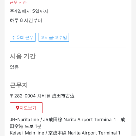
직업이에요~
근무 시간
~여러분의 응원이 여행의 추억을 더욱 특별하게 만들어 줄
주4일에서 5일까지
거예요~
하루 8 시간부터
주 5회 근무
고시급·고수입
시용 기간
없음
근무지
〒282-0004 치바현 成田市古込
지도보기
JR-Narita line / JR成田線 Narita Airport Terminal 1 成
田空港 도보 1분
Keisei-Main line / 京成本線 Narita Airport Terminal 1