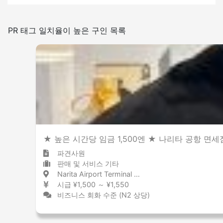
있음
없음
일본어를 쓰는 빈도
PR 태그 일치율이 높은 구인 목록
적은
많은
실내 금연
★ 높은 시간당 임금 1,500엔 ★ 나리타 공항 면
파견사원
판매 및 서비스 기타
Narita Airport Terminal 1 / Chiba 成田空港 / 千葉県
시급 ¥1,500 ～ ¥1,550
비즈니스 회화 수준 (N2 상당)