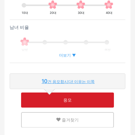
10대
20대
30대
40대
남녀 비율
남성
여성
더보기 ▼
외국인이 근무하는 비율
10
건 응모합시다! 이유는 이쪽
적은
많은
응모
영어 또는 모국어를 살릴 수 있는 환경
즐겨찾기
적은
많은