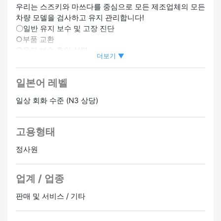
우리는 스즈키와 마쓰다를 중심으로 모든 제조업체의 모든
차량 모델을 검사하고 유지 관리합니다!
〇일반 유지 보수 및 고장 진단
○부품 교환
○유지 보수 후의 설명
더보기 ▼
고객의 안전한 자동차 생활을 위해
일본어 레벨
도와주세요 ♪
일상 회화 수준 (N3 상당)
▼ 오토 메카닉 레벨 2 필요
▼ 기본급+각종 수당+목표 달성 보너스
▼ 4개월 보너스 ♪
고용형태
▼ 주 2일 휴무 (기본적으로 평일은 쉬는 날)
정사원
업계 / 업종
판매 및 서비스 / 기타