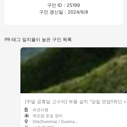
외국인의 채용 경험
구인 ID：25199
구인 갱신일：2024/6/8
있음
없음
일본어를 쓰는 빈도
PR 태그 일치율이 높은 구인 목록
적은
많은
구내 금연
[주말 공휴일 고수익] 부품 설치 “당일 면접!!최단 
파견사원
제조업 운송 장비
Ota(Gumma) / Gunma 太田(群馬) / 群馬県