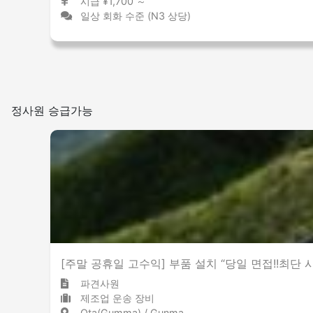
시급 ¥1,700 ～
일상 회화 수준 (N3 상당)
정사원 승급가능
[주말 공휴일 고수익] 부품 설치 “당일 면접!!최단 
파견사원
제조업 운송 장비
Ota(Gumma) / Gunma 太田(群馬) / 群馬県