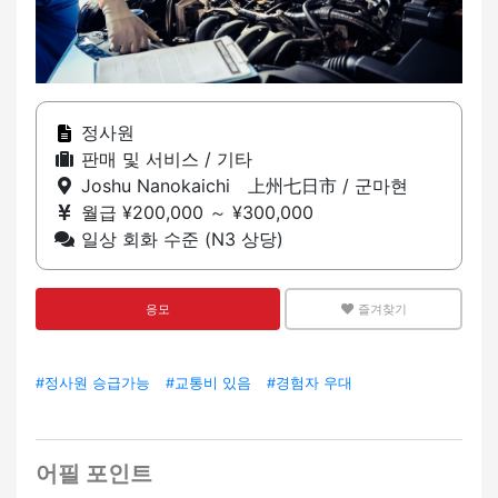
정사원
판매 및 서비스 / 기타
Joshu Nanokaichi 上州七日市 / 군마현
월급 ¥200,000 ～ ¥300,000
일상 회화 수준 (N3 상당)
응모
즐겨찾기
#정사원 승급가능
#교통비 있음
#경험자 우대
어필 포인트