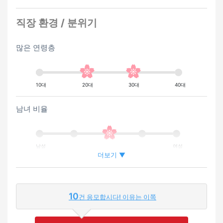
직장 환경 / 분위기
많은 연령층
10대
20대
30대
40대
남녀 비율
남성
여성
더보기 ▼
외국인이 근무하는 비율
10
건 응모합시다! 이유는 이쪽
적은
많은