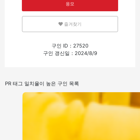
응모
영어 또는 모국어를 살릴 수 있는 환경
즐겨찾기
적은
많은
외국인의 채용 경험
구인 ID：27520
구인 갱신일：2024/8/9
있음
없음
일본어를 쓰는 빈도
PR 태그 일치율이 높은 구인 목록
적은
많은
그 외