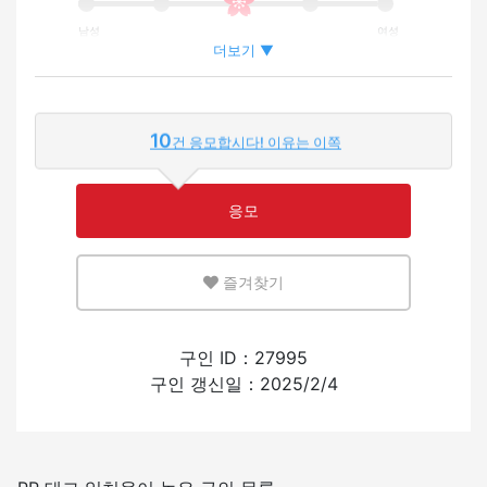
남성
여성
더보기 ▼
외국인이 근무하는 비율
10
건 응모합시다! 이유는 이쪽
적은
많은
응모
영어 또는 모국어를 살릴 수 있는 환경
즐겨찾기
적은
많은
외국인의 채용 경험
구인 ID：27995
구인 갱신일：2025/2/4
있음
없음
일본어를 쓰는 빈도