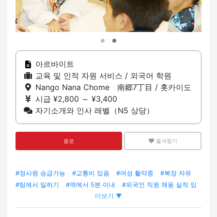
아르바이트
교육 및 인적 자원 서비스 / 외국어 학원
Nango Nana Chome 南郷7丁目 / 홋카이도
시급 ¥2,800 ～ ¥3,400
자기소개와 인사 레벨（N5 상당）
응모
즐겨찾기
#정사원 승급가능
#교통비 있음
#여성 활약중
#복장 자유
#팀에서 일하기
#역에서 5분 이내
#외국인 직원 채용 실적 있
더보기 ▼
음
#외국인 직원 재적
#트레이닝 있음
#경험자 우대
#일본
어 초보자
#영어 스피커 환영
#미경험 OK