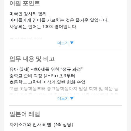
어필 포인트
미국인 강사와 함께
아이들에게 영어를 가르치는 것은 즐거운 일입니다.
사용되는 언어는 100% 영어입니다.
▼ 미경험의 환영
더보기 ▼
처음 사용하시는 분들도 괜찮습니다.
교육 기간 동안 꼼꼼하게 가르쳐 드리겠습니다.
업무 내용 및 비고
▼ 일본어 초보자 OK
유아 (3세) ~초6세를 위한 “정규 과정”
일하면서 일본어를 배우자
중학교 준비 과정 (JHPα) 초3부터
초등학교 고학년 이상의 일반 회화 수업
▼시간당 임금 2,800엔～
고급 초등학생부터 중고등학생까지 일상 회화 및 작문 능
열심히 일한 만큼 월급을 더 올릴 수 있는 기회
력의 기초를 다지는 데 효과적입니다.실용 아이켄과 호환
※교육 기간 중에는 비용이 달라집니다.
더보기 ▼
됩니다.
고급 과정 (JHPβ) 과 같은 다양한 과정을 제공합니다.
영어 실력과 인간의 능력을 활용하여 자녀의 밝은 미래를
일본어 레벨
정사원 승급가능
온라인 인터뷰 OK
빛내주세요 ‼
자기소개와 인사 레벨（N5 상당）