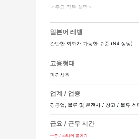
＜주요 직무 설명＞
・특정 상품 선택
・배송 상자에 넣기
・배송 라벨 부착
일본어 레벨
・제품에 흠집이 있는지 확인하기 위한 
간단한 회화가 가능한 수준 (N4 상당)
근무 시간:
9:00 ~ 21:00
고용형태
몇 시간 이내 실제 작업 8시간 (휴식 60
・초과근무 가능/하루 1~2시간
파견사원
휴일/휴가:
업계 / 업종
완전한 주 2일 근무제 (교대 또는 정기 
토요일, 일요일 공휴일 상담 OK
경공업, 물류 및 운전사 / 창고 / 물류 센
・희망 휴가 제도 (규정 있음)
・유급 휴가
급요 / 근무 시간
※주 4일부터 업무 상담 가능
구분 / 스티커 붙이기