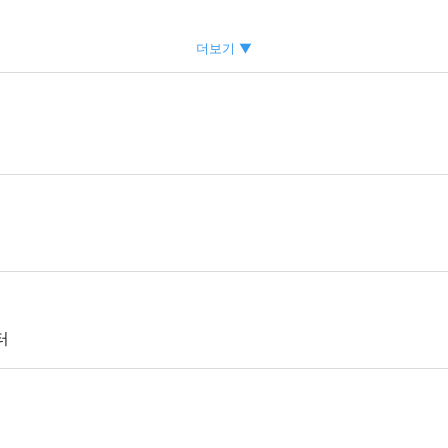
더보기 ▼
검사 등
분)
휴일)
터