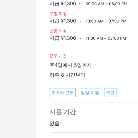
시간당 요금:
시급 ¥1,300 ～
09:00 AM ~ 06:00 PM
시간당 임금 1,300엔부터
포장 직원
＜월 소득 예시＞
시급 ¥1,300 ～
10:00 AM ~ 07:00 PM
데이 시프트: 261,300엔
(시간당 임금 1,300엔 x 8시간 x 22일
검품 직원
시급 ¥1,300 ～
11:00 AM ~ 08:00 PM
웰컴 스킬
・창고에서 일한 경험이 있는 분
근무 시간
・한자를 읽을 수 있는 분
주4일에서 5일까지
온라인 인터뷰 OK
하루 8 시간부터
주 5회 근무
일일 지불
주급
시용 기간
없음