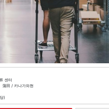
물류 센터
o) 蒲田 / 카나가와현
당)