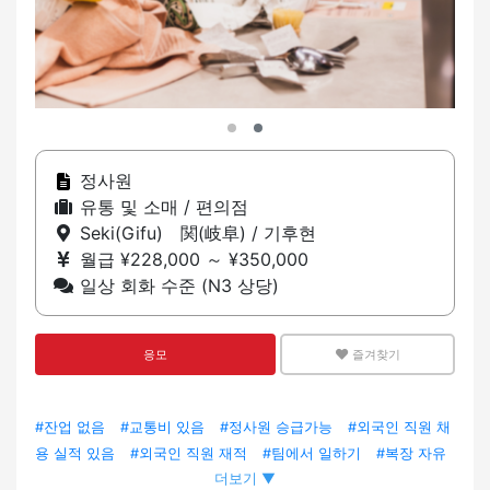
정사원
유통 및 소매 / 편의점
Seki(Gifu) 関(岐阜) / 기후현
월급 ¥228,000 ～ ¥350,000
일상 회화 수준 (N3 상당)
응모
즐겨찾기
#잔업 없음
#교통비 있음
#정사원 승급가능
#외국인 직원 채
용 실적 있음
#외국인 직원 재적
#팀에서 일하기
#복장 자유
더보기 ▼
#헤어스타일/헤어 컬러 자유
#경험자 우대
#미경험 OK
#출