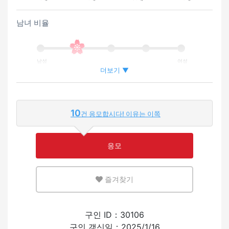
남녀 비율
남성
여성
더보기 ▼
외국인이 근무하는 비율
10
건 응모합시다! 이유는 이쪽
적은
많은
응모
영어 또는 모국어를 살릴 수 있는 환경
즐겨찾기
적은
많은
외국인의 채용 경험
구인 ID：30106
구인 갱신일：2025/1/16