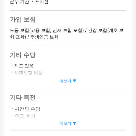
근무 기간 ・포지션
가입 보험
노동 보험(고용 보험, 산재 보험 포함) / 건강 보험(개호 보
험 포함) / 후생연금 보험
기타 수당
・제도 있음
・사회보험 있음
・바이크 통근 OK
더보기 ▼
・자격 취득 보조 있음
・직원 할인 있음
기타 특전
・시프트상담에 따름
・시간외 수당
・유급 휴가
정사원 승급가능
온라인 인터뷰 OK
・사원등용제도 있음
더보기 ▼
・승급 있음