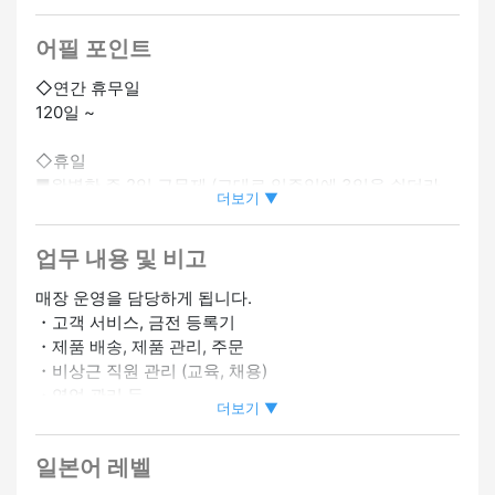
산 휴가·육아 휴직 있음
#여성 활약중
#이사 비용 지원 있음
#
유니폼 있음
#트레이닝 있음
#기숙사 · 사택 있음
어필 포인트
◇연간 휴무일
120일 ~
◇휴일
■완벽한 주 2일 근무제 (교대로 일주일에 3일을 쉬더라
더보기 ▼
도!)
└ 공휴일 사전 신고 시스템을 활용하면 일부 휴일을 미리
업무 내용 및 비고
지정할 수 있습니다.
■여름 방학
매장 운영을 담당하게 됩니다.
■겨울 방학
・고객 서비스, 금전 등록기
■선택적 장기 휴가 (최대 12회 연속 휴가 가능)
・제품 배송, 제품 관리, 주문
■산전 및 산후 휴가
・비상근 직원 관리 (교육, 채용)
■육아 휴가
・영업 관리 등
■크라운 결혼 휴가
더보기 ▼
■유급휴가 (입사 6개월 후 10일 부여, 최대 20일)(플랜 부
현장 업무 외에도 일반 매장 운영에도 참여하게 됩니다.
여)
일본어 레벨
*연간 휴일은 휴일 및 교대 수에 따라 달라집니다 (120-
이상적인 커리어를 설계한 후 입사했을 때,