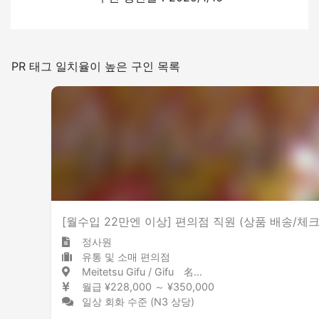
있음
없음
일본어를 쓰는 빈도
PR 태그 일치율이 높은 구인 목록
적은
많은
실내 금연
[월수입 22만엔 이상] 편의점 직원 (상품 배송/체크
정사원
유통 및 소매 편의점
Meitetsu Gifu / Gifu 名鉄岐阜 / 岐阜県
월급 ¥228,000 ～ ¥350,000
일상 회화 수준 (N3 상당)