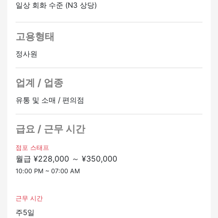
130일)
일상 회화 수준 (N3 상당)
회사 전체와 공유하는 것으로 시작되었습니다.
실제로 각 현장에 가면 OJT 등을 통해 가능한 범위 내에서
복지
업무를 맡길 예정입니다.
・무료 비자 갱신 지원
고용형태
・건강 보험
(커리어 1단계)
정사원
・복지 연금 보험
본사에서 편의점 직원 교육 (약 2개월) 을 받고 기본적인
・고용 보험
운영을 배우게 됩니다.
・산재 보험
업계 / 업종
・교육 시스템이 있습니다.
(커리어 2단계)
・재배치가 수반되는 양도는 없습니다.
유통 및 소매 / 편의점
제휴 매장에서 운영 유지 교육 (약 1~2년) 을 받으면서 커
・공휴일 사전 신고 시스템
뮤니케이션, 관리, 마케팅 등 매장 관리 실무로 전환하도록
・선택적 장기 휴가 제도 (최대 12회 연속 휴가 가능)
요청받게 됩니다.
급요 / 근무 시간
・지원 제도 (원하는 경우 근로 시간 단축 또는 수당 추가
연 3회 진학 면접을 통해 목표 설정과 성장을 지원합니다.
근무 가능)
점포 스태프
・요코하마 스타디움 페어 티켓 (3루 사이드 베이 블루 시
월급 ¥228,000 ～ ¥350,000
(커리어 3단계)
트)
리더 교육 및 관리 교육을 통해 관리, 마케팅, 인적 자원 개
10:00 PM ~ 07:00 AM
・종합 복지 서비스 (혜택 스테이션)
발 및 리더십과 같은 기술을 지속적으로 향상시키는 것을
・원격 근무 가능 (직위에 따라 다름)
목표로 합니다.
・플렉스 시스템 적용 가능 (위치에 따라 다름)
근무 시간
정사원 승급가능
온라인 인터뷰 OK
・실내 금연 (모든 사무실)
주5일