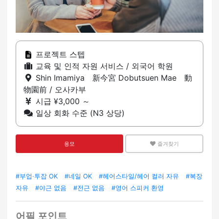
프로젝트 스텝
교육 및 인적 자원 서비스 / 외국어 학원
Shin Imamiya 新今宮 Dobutsuen Mae 動
物園前 / 오사카부
시급 ¥3,000 ～
일상 회화 수준 (N3 상당)
응모
즐겨찾기
#부업·투잡 OK
#네일 OK
#헤어스타일/헤어 컬러 자유
#복장
자유
#야근 없음
#전근 없음
#영어 스피커 환영
어필 포인트