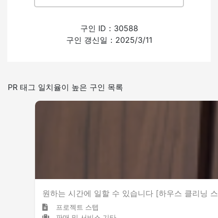
적은
많은
외국인의 채용 경험
구인 ID：30588
구인 갱신일：2025/3/11
있음
없음
일본어를 쓰는 빈도
PR 태그 일치율이 높은 구인 목록
적은
많은
그 외
원하는 시간에 일할 수 있습니다 [하우스 클리닝 스태프
프로젝트 스텝
판매 및 서비스 기타