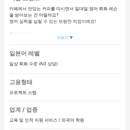
카페에서 맛있는 커피를 마시면서 일대일 영어 회화 레슨
을 받아보는 건 어떨까요?
영어 실력을 살릴 수 있는 보람찬 직업이에요!
■직무 설명
더보기 ▼
・학생과의 일대일 영어 회화 수업
・수업 내용: 학생의 수준과 목표에 따른 영어 회화
일본어 레벨
・근무 장소: 카페 (학생들과 협의 후 결정)
일상 회화 수준 (N3 상당)
■근무 조건
・요일: 매주 목요일
・시간: 오후 3시 30분~오후 4시 30분 (60분)
고용형태
・시급: 3,000엔*카페 비용 및 교통비는 본인 부담
・근무지: 카페 (수업 장소는 지정하지 않습니다.결정하기
프로젝트 스텝
전에 학생들과 상의하시기 바랍니다.)
・기타:
업계 / 업종
- 교재는 무료입니다.자신의 경험과 학생에 따라 수업 내용
을 자유롭게 구성할 수 있습니다.
교육 및 인적 자원 서비스 / 외국어 학원
- 옷차림은 자유입니다.
- 장기 근무 가능하신 분 환영합니다.