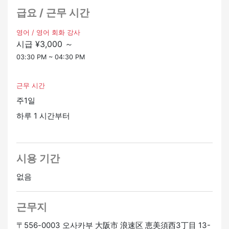
- 원어민이 아니어도 괜찮습니다.
급요 / 근무 시간
■자격
영어 / 영어 회화 강사
시급 ¥3,000 ～
・일상 영어 회화가 가능한 분
・사람들과 교류하는 것을 좋아하는 사람
03:30 PM ~ 04:30 PM
근무 시간
주1일
하루 1 시간부터
시용 기간
없음
근무지
〒556-0003 오사카부 大阪市 浪速区 恵美須西3丁目 13-