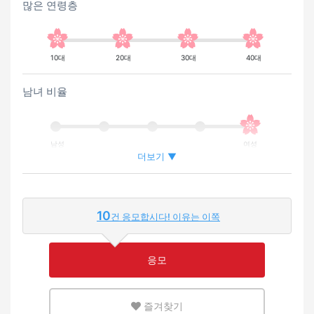
많은 연령층
10대
20대
30대
40대
남녀 비율
남성
여성
더보기 ▼
외국인이 근무하는 비율
10
건 응모합시다! 이유는 이쪽
적은
많은
응모
영어 또는 모국어를 살릴 수 있는 환경
즐겨찾기