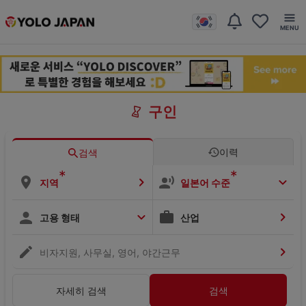
구인
이력
검색
*
*
지역
일본어 수준
고용 형태
산업
비자지원, 사무실, 영어, 야간근무
자세히 검색
검색