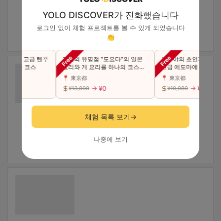
YOLO DISCOVER가 진화했습니다
로그인 없이 체험 프로젝트를 볼 수 있게 되었습니다
👏
 초밥과 고급 텐푸
긴자의 유명점 "도요다"의 일본
시부야의 초인기점이 긴
수 있는 코스
요리와 게 요리를 하나의 코스에
고급 에도마에 초밥 "특상
서 사치스럽게 맛본다（동반 가
카세 코스를 만끽하세요(
📍 東京都
📍 東京都
능）
능)
0
→ ¥0
→ ¥0
¥13,800
¥10,980
체험 목록 보기
→
나중에 보기