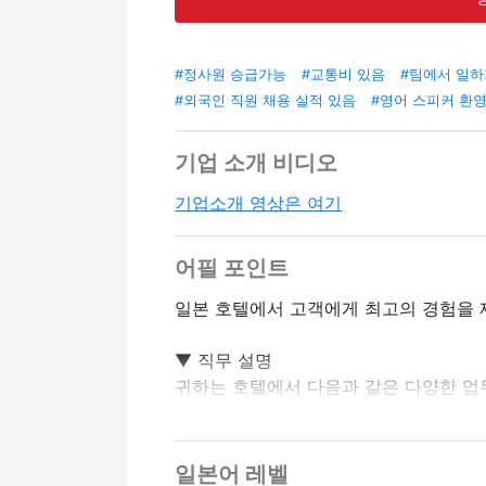
#정사원 승급가능
#교통비 있음
#팀에서 일
#외국인 직원 채용 실적 있음
#영어 스피커 환
기업 소개 비디오
기업소개 영상은 여기
어필 포인트
일본 호텔에서 고객에게 최고의 경험을 
▼ 직무 설명
귀하는 호텔에서 다음과 같은 다양한 업
・프론트 데스크 운영 (체크인/체크아웃,
・벨 작업 (고객 수하물 운송, 사내 안내 
・컨시어지 서비스 (관광 정보, 레스토랑
일본어 레벨