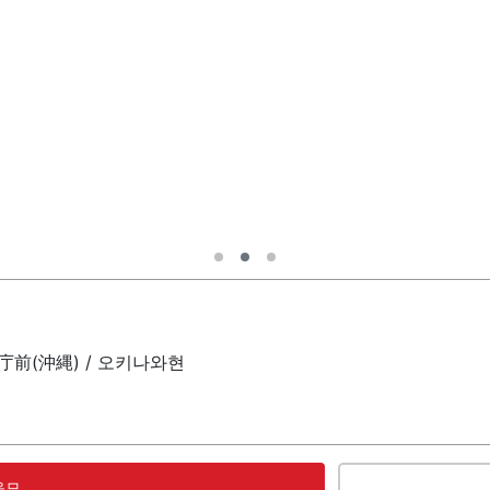
a) 県庁前(沖縄) / 오키나와현
응모