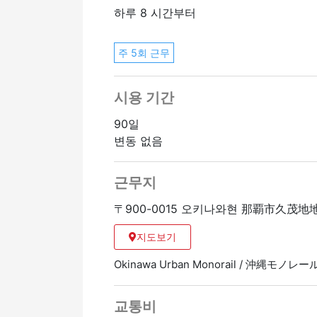
▼ 입사 시기
하루 8 시간부터
2026년 3월부터 5월까지 입사 예정
주 5회 근무
시용 기간
90일
변동 없음
근무지
〒900-0015 오키나와현 那覇市久茂
지도보기
Okinawa Urban Monorail / 沖縄モノレール
교통비