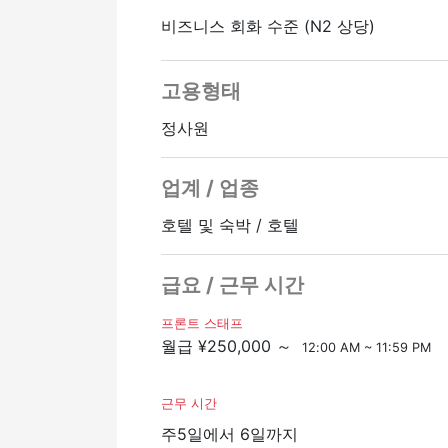
・예약 업무 (숙박 예약 접수/관리 등)
비즈니스 회화 수준 (N2 상당)
▼ 구해야 할 인적 자원
・특정 기능 (숙박업) 비자, 기술, 인문
고용형태
・일본어 능력 시험 N2 이상의 일본어 능
・중국어, 한국어, 영어를 모국어민 또
정사원
▼급여
업계 / 업종
・월 급여: 25만 엔
・식사 수당: 월 10,000엔
호텔 및 숙박 / 호텔
・초과 근무 (10시간의 초과 근무, 정기
・기타 초과근무 수당은 별도로 지급됩니
급요 / 근무 시간
・보너스: 개인의 능력에 따라 지급이 있습
・급여 인상: 예
프론트 스태프
월급 ¥250,000 ～
12:00 AM ~ 11:59 PM
▼ 근무 시간
・24시간 근무제 (야간 근무 포함)
근무 시간
・하루 근무 시간: 8시간
주5일에서 6일까지