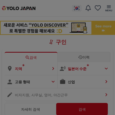
구인
이력
검색
*
*
지역
일본어 수준
고용 형태
산업
비자지원, 사무실, 영어, 야간근무
자세히 검색
검색