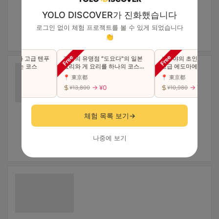
YOLO DISCOVER가 진화했습니다
로그인 없이 체험 프로젝트를 볼 수 있게 되었습니다
👏
 초밥과 고급 텐푸
긴자의 유명점 "도요다"의 일본
시부야의 초인기점이 긴
 수 있는 코스
요리와 게 요리를 하나의 코스에
고급 에도마에 초밥 "특상
서 사치스럽게 맛본다（동반 가
카세 코스를 만끽하세요(
📍 東京都
📍 東京都
능）
능)
0
→ ¥0
→ ¥0
¥13,800
¥10,980
체험 목록 보기
→
나중에 보기