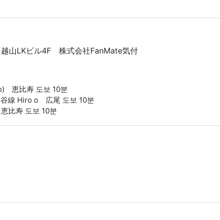
4 越山LKビル4F 株式会社FanMate気付
okyo) 恵比寿 도보 10분
日比谷線 Hiro o 広尾 도보 10분
yo) 恵比寿 도보 10분