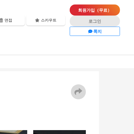
회원가입（무료）
면접
스카우트
로그인
쪽지