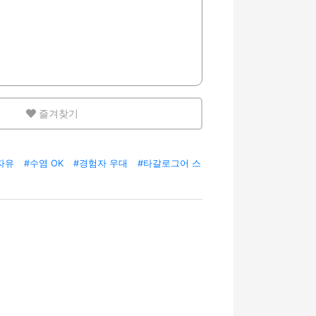
즐겨찾기
자유
#수염 OK
#경험자 우대
#타갈로그어 스