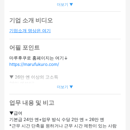
더보기 ▼
커 환영
#미경험 OK
#영어 스피커 환영
#베트남어 스피커 환
영
#중국어 스피커 환영
#VISA 지원 있음
기업 소개 비디오
기업소개 영상은 여기
어필 포인트
마루후쿠로 홈페이지는 여기↓
https://marufukuro.com/
▼ 26만 엔 이상의 고소득
26만 엔부터!
더보기 ▼
노력에 따라 월급도 올릴 수 있어요 ♪
업무 내용 및 비고
▼ 비자 지원 가능
업데이트를 지원하겠습니다!
▼급여
필요한 경우 저희에게 연락해 주세요.
기본급 24만 엔+업무 방식 수당 2만 엔 = 26만 엔
*근무 시간 단축을 원하거나 근무 시간 제한이 있는 사람
▼ 직무 설명