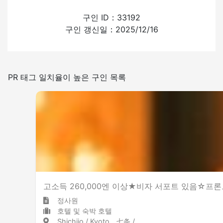
외국인의 채용 경험
구인 ID：33192
구인 갱신일：2025/12/16
있음
없음
일본어를 쓰는 빈도
PR 태그 일치율이 높은 구인 목록
적은
많은
매장내 금연
고소득 260,000엔 이상★비자 서포트 있음☆프론
정사원
호텔 및 숙박 호텔
Shichijo / Kyoto 七条 / 京都府