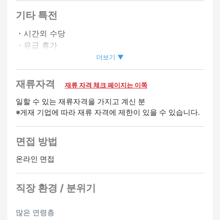
・시프트상담에 따름
기타 특전
・시간외 수당
온라인 인터뷰 OK
・유급 휴가
・승급 있음
더보기 ▼
・심야 수당 있음
재류자격
재류 자격 체크 페이지는 이쪽
환영
일할 수 있는 재류자격을 가지고 계신 분
한국어 스피커 환영
미경험 OK
영어 스피커 환영
베트남
※게재 기업에 따라 재류 자격에 제한이 있을 수 있습니다.
어 스피커 환영
중국어 스피커 환영
면접 방법
온라인 면접
직장 환경 / 분위기
많은 연령층