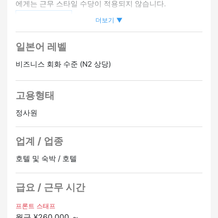
에게는 근무 스타일 수당이 적용되지 않습니다.
・프론트 데스크 직원
온라인 인터뷰 OK
직무 내용: 체크인 지원, 전화 지원, 안내
더보기 ▼
일본어 수준: 고객 이름 및 호텔을 설명할 수 있습니다.
일본어 레벨
▼ 미숙한 OK
경험이 없어도 됩니다!
비즈니스 회화 수준 (N2 상당)
교육도 있기 때문에 처음 이용하시는 분들도 안심입니다 ♪
▼ 외국인 스태프가 활발히 활동하고 있습니다
고용형태
많은 국가의 사람들이 전국 각지에서 일하고 있습니다 ♪
정사원
베트남, 인도네시아, 한국, 네팔
여러분과 같은 나라에서 일하는 선배들이 있을 수도 있습
니다!
업계 / 업종
호텔 및 숙박 / 호텔
급요 / 근무 시간
프론트 스태프
월급 ¥260,000 ～