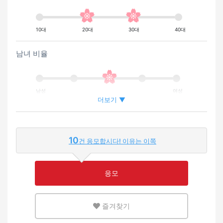
10대
20대
30대
40대
남녀 비율
남성
여성
더보기 ▼
외국인이 근무하는 비율
10
건 응모합시다! 이유는 이쪽
적은
많은
응모
영어 또는 모국어를 살릴 수 있는 환경
즐겨찾기
적은
많은