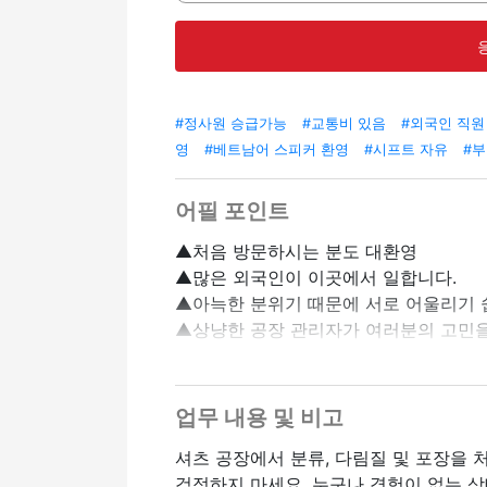
#정사원 승급가능
#교통비 있음
#외국인 직원
영
#베트남어 스피커 환영
#시프트 자유
#부
어필 포인트
▲처음 방문하시는 분도 대환영
▲많은 외국인이 이곳에서 일합니다.
▲아늑한 분위기 때문에 서로 어울리기 
▲상냥한 공장 관리자가 여러분의 고민을
▲이중 작업도 할 수 있습니다.
▲대부분의 유학생이 일하고 있습니다.
▲아시아와 유럽에서 온 사람들이 많이 
업무 내용 및 비고
셔츠 공장에서 분류, 다림질 및 포장을 
걱정하지 마세요. 누구나 경험이 없는 