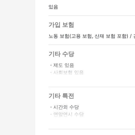
있음
가입 보험
노동 보험(고용 보험, 산재 보험 포함) /
기타 수당
・제도 있음
・사회보험 있음
・바이크 통근 OK
・직원 할인 있음
・시프트상담에 따름
기타 특전
・시간외 수당
정사원 승급가능
・연말연시 수당
・사원등용제도 있음
・친구 소개 수당 있음