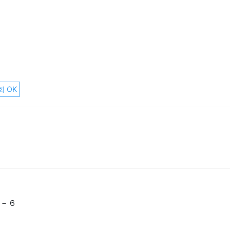
회 OK
0－６