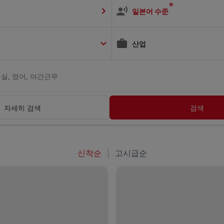
*
일본어 수준
산업
실, 영어, 야간근무
자세히 검색
검색
신착순
고시급순