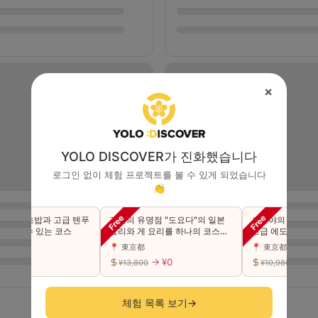
×
YOLO DISCOVER가 진화했습니다
로그인 없이 체험 프로젝트를 볼 수 있게 되었습니다
👏
급 초밥과 고급 텐푸
긴자의 유명점 "도요다"의 일본
시부야의 초인기점이
길 수 있는 코스
요리와 게 요리를 하나의 코스에
고급 에도마에 초밥 "
서 사치스럽게 맛본다（동반 가
카세 코스를 만끽하세
📍 東京都
📍 東京都
능）
능)
 ¥0
→ ¥0
→ ¥0
¥13,800
¥10,980
체험 목록 보기
→