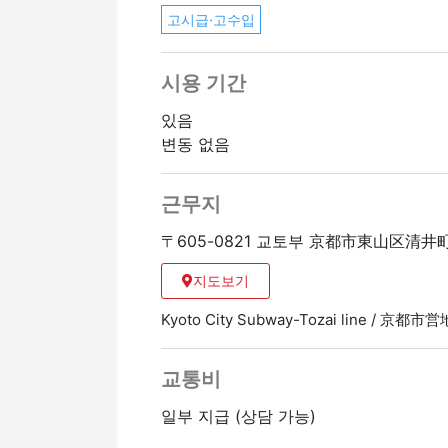
고시급·고수입
시용 기간
있음
변동 없음
근무지
〒605-0821 교토부 京都市東山区清井
지도보기
Kyoto City Subway-Tozai line / 
교통비
일부 지급 (상담 가능)