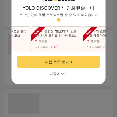
YOLO DISCOVER가 진화했습니다
로그인 없이 체험 프로젝트를 볼 수 있게 되었습니다
👏
 초밥과 고급 텐푸
긴자의 유명점 "도요다"의 일본
시부야의 초인기점이 
 수 있는 코스
요리와 게 요리를 하나의 코스에
고급 에도마에 초밥 "특
서 사치스럽게 맛본다（동반 가
카세 코스를 만끽하세요
📍 東京都
📍 東京都
능）
능)
¥0
→ ¥0
→ ¥0
¥13,800
¥10,980
체험 목록 보기
→
나중에 보기