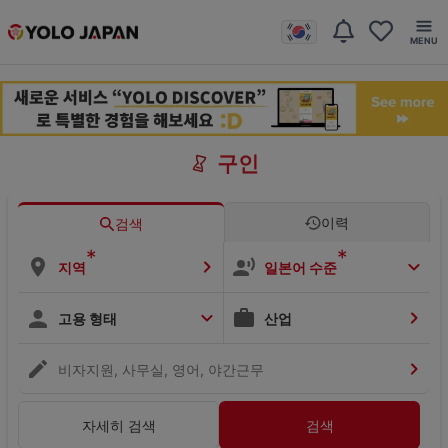
구인
이력
검색
*
*
지역
일본어 수준
고용 형태
산업
비자지원, 사무실, 영어, 야간근무
자세히 검색
검색