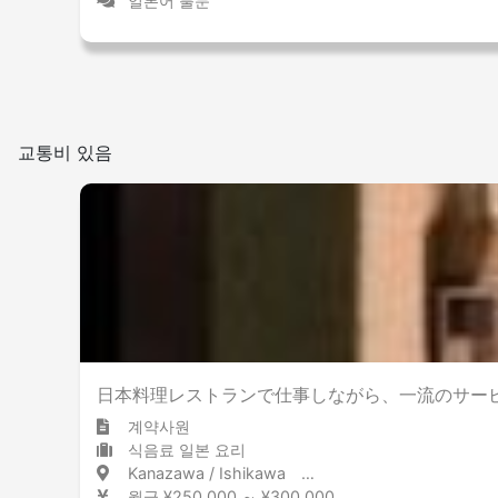
일본어 불문
교통비 있음
日本料理レストランで仕事しながら、一流のサー
계약사원
식음료 일본 요리
Kanazawa / Ishikawa 金沢 / 石川県
월급 ¥250,000 ～ ¥300,000