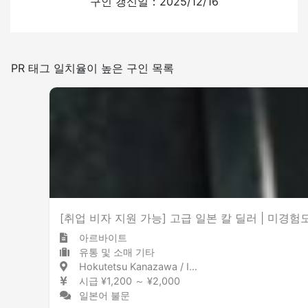
구인 갱신일：2025/12/16
있음
없음
일본어를 쓰는 빈도
PR 태그 일치율이 높은 구인 목록
적은
많은
흡연실 설치
[취업 비자 지원 가능] 고급 일본 칼 딜러 | 미경험도
아르바이트
유통 및 소매 기타
Hokutetsu Kanazawa / Ishikawa 北鉄金沢 / 石川県
시급 ¥1,200 ～ ¥2,000
일본어 불문