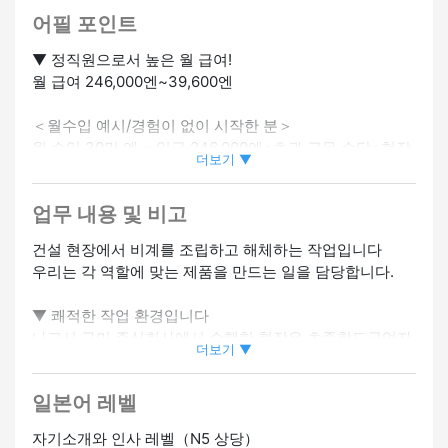
어필 포인트
▼ 정직원으로서 높은 월 급여!
월 급여 246,000엔~39,600엔
＜월수입 예시/경험이 없이 시작한 분＞
월 수입 30만 엔 = 일급 246,000엔+초과 근무 수당+현장
더보기 ▼
수당
사이트 관리가 가능하다면 월급 50만엔을 목표로 할 수 있
업무 내용 및 비고
습니다.
별도로 규정에 따라 교통비가 제공됩니다 (월 최대 10,000
건설 현장에서 비계를 조립하고 해체하는 작업입니다
엔)
우리는 각 역할에 맞는 제품을 만드는 일을 담당합니다.
▼ 픽업할 수 있습니다
▼ 쾌적한 작업 환경입니다
이시카와현 가나자와시라면 집까지 데리러 갈게요.
나고시 구미 주식회사에서 수행한 현장은 초종합도급업자
더보기 ▼
를 위한 주요 공사 현장이기 때문에 휴게실이 완비되어 있
▼ 미경험자와 경험자 모두 환영합니다!
습니다.
선배 직원이 친절하게 가르쳐 줄 것입니다.
일본어 레벨
대부분의 현장에는 에어컨과 난방 시설을 갖춘 휴게실이
일본어 초보자도 괜찮습니다.소통할 수 있다면 좋을 것 같
갖추어져 있으며, 모두가 핸드폰을 만지고 서로 즐겁게 대
아요!
자기소개와 인사 레벨（N5 상당）
화하며 자유 시간을 보내고 있습니다!