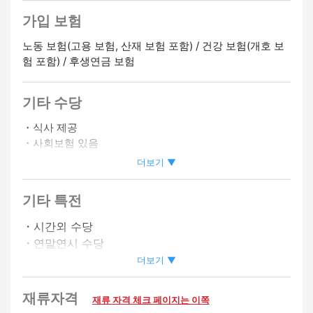
가입 보험
노동 보험(고용 보험, 산재 보험 포함) / 건강 보험(개호 보
험 포함) / 후생연금 보험
기타 수당
・식사 제공
・사회보험 있음
・자동차 통근 OK
더보기 ▼
・바이크 통근 OK
・자격 취득 보조 있음
기타 특전
・시간외 수당
정사원 승급가능
・연말연시 수당
・사원등용제도 있음
더보기 ▼
・승급 있음
・토일 공휴일은 UP
재류자격
재류 자격 체크 페이지는 이쪽
・심야 수당 있음