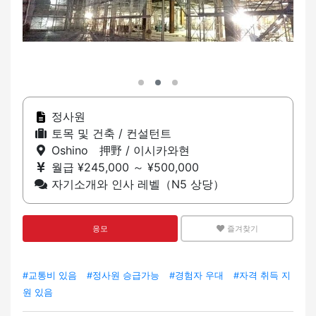
정사원
토목 및 건축 / 컨설턴트
Oshino 押野 / 이시카와현
월급 ¥245,000 ～ ¥500,000
자기소개와 인사 레벨（N5 상당）
응모
즐겨찾기
#교통비 있음
#정사원 승급가능
#경험자 우대
#자격 취득 지
원 있음