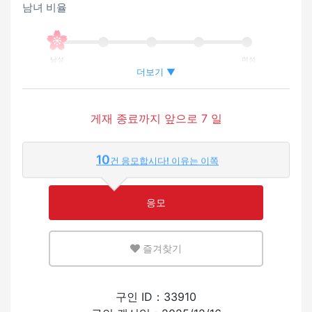
남녀 비율
남성
여성
더보기 ▼
외국인이 근무하는 비율
게재 종료까지 앞으로 7 일
적은
많은
10
건 응모합시다! 이유는 이쪽
영어 또는 모국어를 살릴 수 있는 환경
응모
적은
많은
즐겨찾기
외국인의 채용 경험
구인 ID：33910