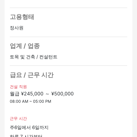
60분의 점심시간 외에도 10시와 15시에 각각 30분의 휴식
▼ 취업을 원하는 분
시간도 있어 균형 있게 일할 수 있습니다.
나고시 구미 주식회사는 이시카와현 가나자와시를 중심으
고용형태
정사원 승급가능
로 비계를 조립 및 철거합니다.
정사원
일하는 직원이 쉽게 일할 수 있는 환경을 조성하세요.
편안하게 앉아서 기술을 잘 배울 수 있습니다.
업계 / 업종
▼ 자격 취득 지원
미경험자도 안심하고 일할 수 있도록 자격 취득 지원을 제
토목 및 건축 / 컨설턴트
공합니다.
“비계 조립 작업 감독관”, “플라잉 테크니션”, “스파클 스
급요 / 근무 시간
킬” 등 공사 시 갖추면 유용한 자격증이 많이 있습니다.
자격을 취득하면 시험 비용을 부담하는 등 전폭적으로 지
건설 직원
원하므로 함께 기술을 향상시켜 봅시다!
월급 ¥245,000 ～ ¥500,000
08:00 AM ~ 05:00 PM
근무 시간
주6일에서 6일까지
하루 7 시간부터