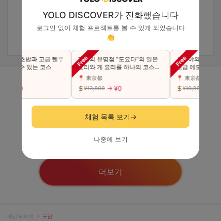
YOLO DISCOVER가 진화했습니다
로그인 없이 체험 프로젝트를 볼 수 있게 되었습니다
👏
 고급 초밥과 고급 텐푸
긴자의 유명점 "도요다"의 일본
시부야의 초인기점
 즐길 수 있는 코스
요리와 게 요리를 하나의 코스에
고급 에도마에 초밥 
서 사치스럽게 맛본다（동반 가
카세 코스를 만끽하
📍 東京都
📍 東京都
능）
능)
→ ¥0
→ ¥0
→ ¥0
0
¥13,800
¥10,980
모니터
체험 목록 보기
→
나중에 보기
더보기
메인 페이지
구인