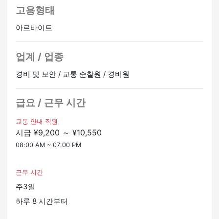
비용은 [무료 (0엔)]
・익숙해지면 야간 근무를 해주세요.
고용형태
・기숙사에 입실하지 않는 분께는 축하금 [100,000엔] 을
드립니다.
아르바이트
[급여 (돈)]
*이용 가능 여부에 따라 입장이 불가능할 수도 있습니다.
・주간 근무: 하루 10,550엔부터
・일에 익숙해지면 야간에도 일할 수 있습니다.
업계 / 업종
[특별 자금 (수당)]
*65세 이상은 하루 9,200엔부터
급여 외에도 플러스머니가 많이 있습니다.
※월급은 경력과 능력에 따라 인상됩니다.
경비 및 보안 / 교통 순찰원 / 경비원
・자격 수당
・휴식을 취하지 않는 사람을 위한 수당 (전체 출석 수당)
[기타]
・휴일 수당
급요 / 근무 시간
・정규직이 될 수 있는 기회가 있습니다.
・일을 많이 하는 사람들을 위한 수당 (계속 근로 수당)
・멀리 사는 사람도 온라인으로 면접을 볼 수 있습니다.상
・긴급 근무 수당 (당일 수당)
교통 안내 직원
담해 주세요.
시급 ¥9,200 ～ ¥10,550
정사원 승급가능
온라인 인터뷰 OK
・기숙사가 필요한 경우 문의하시기 바랍니다.
08:00 AM ~ 07:00 PM
근무 시간
주3일
하루 8 시간부터