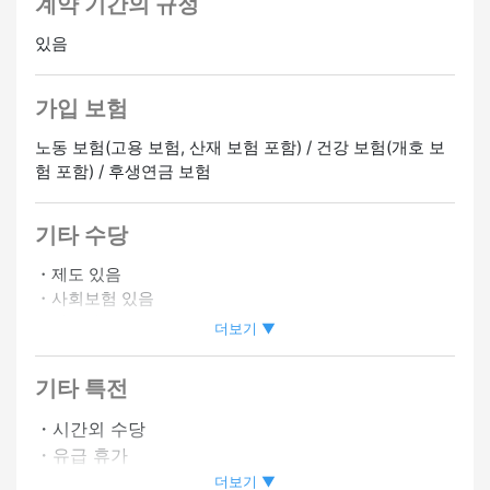
계약 기간의 규정
있음
가입 보험
노동 보험(고용 보험, 산재 보험 포함) / 건강 보험(개호 보
험 포함) / 후생연금 보험
기타 수당
・제도 있음
・사회보험 있음
・자동차 통근 OK
더보기 ▼
・바이크 통근 OK
・자격 취득 보조 있음
기타 특전
・시프트상담에 따름
・시간외 수당
・유급 휴가
정사원 승급가능
온라인 인터뷰 OK
・사원등용제도 있음
더보기 ▼