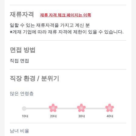
・승급 있음
・심야 수당 있음
재류자격
재류 자격 체크 페이지는 이쪽
・친구 소개 수당 있음
일할 수 있는 재류자격을 가지고 계신 분
※게재 기업에 따라 재류 자격에 제한이 있을 수 있습니다.
환영
미경험 OK
경험자 우대
면접 방법
직접 면접
직장 환경 / 분위기
많은 연령층
10대
20대
30대
40대
남녀 비율