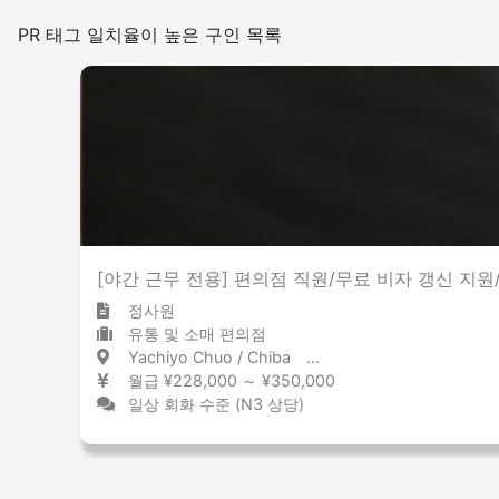
일본어를 쓰는 빈도
PR 태그 일치율이 높은 구인 목록
적은
많은
그 외
[야간 근무 전용] 편의점 직원/무료 비자 갱신 지원
정사원
유통 및 소매 편의점
Yachiyo Chuo / Chiba 八千代中央 / 千葉県
월급 ¥228,000 ～ ¥350,000
일상 회화 수준 (N3 상당)