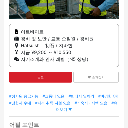
아르바이트
경비 및 보안 / 교통 순찰원 / 경비원
Hatsuishi 初石 / 치바현
시급 ¥9,200 ～ ¥10,550
자기소개와 인사 레벨（N5 상당）
응모
즐겨찾기
#정사원 승급가능
#교통비 있음
#팀에서 일하기
#미경험 OK
#경험자 우대
#자격 취득 지원 있음
#기숙사 · 사택 있음
#유
더보기 ▼
니폼 있음
#트레이닝 있음
어필 포인트