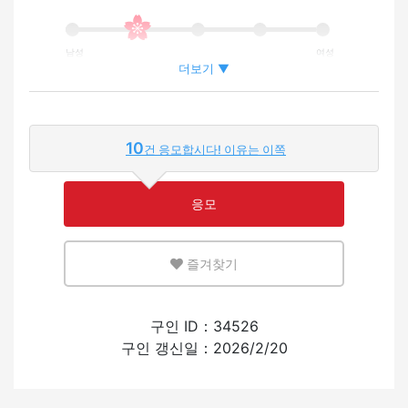
남성
여성
더보기 ▼
외국인이 근무하는 비율
10
건 응모합시다! 이유는 이쪽
적은
많은
응모
영어 또는 모국어를 살릴 수 있는 환경
즐겨찾기
적은
많은
외국인의 채용 경험
구인 ID：34526
구인 갱신일：2026/2/20
있음
없음