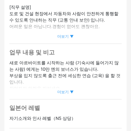
[직무 설명]
도로 및 건설 현장에서 자동차와 사람이 안전하게 통행할
수 있도록 안내하는 직무 (교통 안내 보안) 입니다.
어려운 일은 아닙니다.경험이 없어도 괜찮아요.
더보기 ▼
[신청할 수 있는 비자 (VISA)]
・영주권자
업무 내용 및 비고
・정착민
・배우자
새로 아르바이트를 시작하는 사람 (기숙사에 들어가지 않
*이 비자를 소지한 사람만 신청할 수 있습니다.
는 사람) 에게는 10만 엔의 보너스가 있습니다.
부상을 입지 않도록 출근 전에 세심한 연습 (교육) 을 할 것
[안전 및 실습 (교육) 에 대하여]
입니다.
회사는 고객의 “안전”을 가장 중요하게 생각합니다.
작업자의 안전을 지키세요
위험한 일은 절대 못하게 할게요
더보기 ▼
삶을 지탱하는 회사
출근 전에 꼼꼼하게 연습 (트레이닝) 할 시간이 충분해요.
경험이 없는 사람도 안심하고 일을 시작할 수 있습니다.
일본어 레벨
[기숙사 (거주할 방) 에 대해]
・월세는 월 16,000엔으로 매우 저렴합니다.(전기세와 수
[시간과 휴식]
자기소개와 인사 레벨（N5 상당）
도세는 별도입니다)
・하루 8시간
・기숙사에 입실하는 경우, 처음 “3개월”의 임대료 및 초기
· 주 3일부터 일할 수 있습니다.(더 일할 수 있습니다)