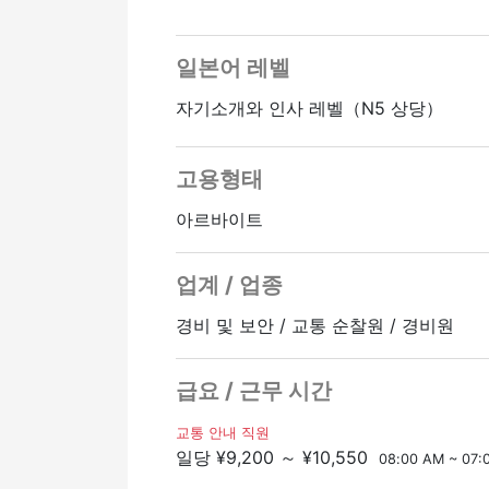
무리하지 않고 오래 일할 수 있는 생활
위험한 일은 절대 못하게 할게요
출근 전에 꼼꼼하게 연습 (트레이닝) 할
[특별 자금 (수당)]
경험이 없는 사람도 안심하고 일을 시작
일본어 레벨
급여 외에도 플러스머니가 많이 있습니다
자기소개와 인사 레벨（N5 상당）
・자격 수당
[시간과 휴식]
・휴식을 취하지 않는 사람을 위한 수당 
・하루 8시간
・휴일 수당
· 주 3일부터 일할 수 있습니다.(더 일할
고용형태
・일을 많이 하는 사람들을 위한 수당 (
・긴급 근무 수당 (당일 수당)
[급여 (돈)]
아르바이트
・주간 근무: 하루 10,550엔부터
정사원 승급가능
온라인 인터뷰 OK
・일에 익숙해지면 야간에도 일할 수 있
업계 / 업종
*65세 이상은 하루 9,200엔부터
※월급은 경력과 능력에 따라 인상됩니다
경비 및 보안 / 교통 순찰원 / 경비원
[기타]
급요 / 근무 시간
・정규직이 될 수 있는 기회가 있습니다.
・멀리 사는 사람도 온라인으로 면접을 
교통 안내 직원
・기숙사가 필요한 경우 문의하시기 바
일당 ¥9,200 ～ ¥10,550
08:00 AM ~ 07: