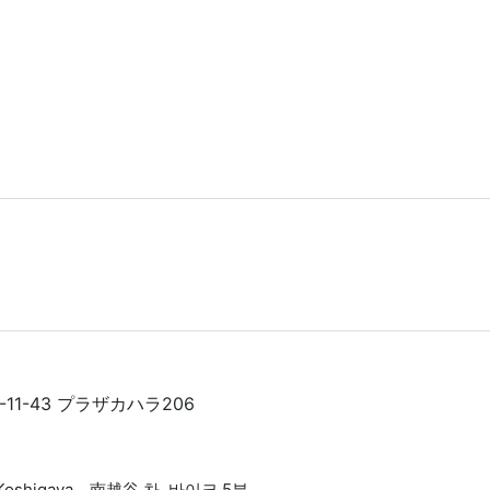
11-43 プラザカハラ206
mi Koshigaya 南越谷 차, 바이크 5분