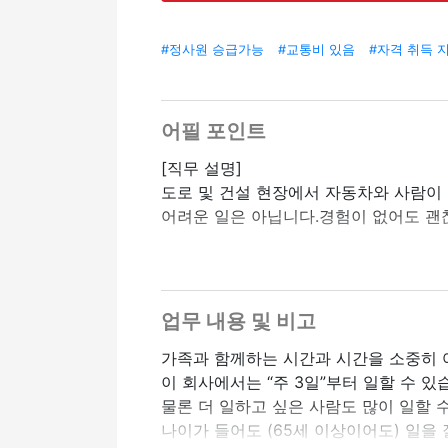
#정사원 승급가능
#교통비 있음
#자격 취득 
어필 포인트
[직무 설명]
도로 및 건설 현장에서 자동차와 사람이 
어려운 일은 아닙니다.경험이 없어도 괜
[신청할 수 있는 비자 (VISA)]
・영주권자
・정착민
업무 내용 및 비고
・배우자
가족과 함께하는 시간과 시간을 소중히 
*이 비자를 소지한 사람만 신청할 수 있
이 회사에서는 “주 3일”부터 일할 수 있
물론 더 일하고 싶은 사람도 많이 일할 
[안전 및 실습 (교육) 에 대하여]
나이가 들어도 (65세 이상이어도) 일을 
회사는 고객의 “안전”을 가장 중요하게 