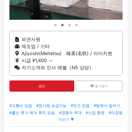
파견사원
제조업 / 기타
Ajiyoshi(Meitetsu) 味美(名鉄) / 아이치현
시급 ¥1,400 ～
자기소개와 인사 레벨（N5 상당）
응모
즐겨찾기
#교통비 있음
#정사원 승급가능
#전근 없음
#팀에서 일하기
#출산 휴가·육아 휴직 있음
#경험자 우대
#신입 환영
#미경험
더보기 ▼
OK
#차·오토바이 출퇴근 OK
#외국인 직원 재적
#외국인 직
원 채용 실적 있음
#특정기능자 고용 기업
#트레이닝 있음