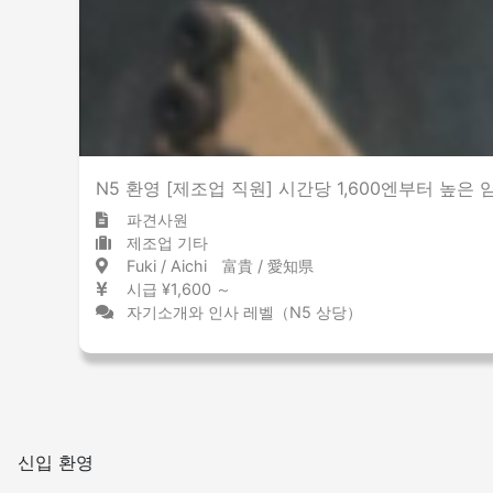
적은
많은
흡연실 설치
N5 환영 [제조업 직원] 시간당 1,600엔부터 높은
파견사원
제조업 기타
Fuki / Aichi 富貴 / 愛知県
시급 ¥1,600 ～
자기소개와 인사 레벨（N5 상당）
신입 환영