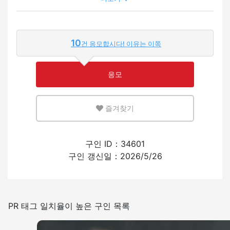
외국인이 근무하는 비율
10
건 응모합시다! 이유는 이쪽
적은
많은
응모
영어 또는 모국어를 살릴 수 있는 환경
즐겨찾기
적은
많은
외국인의 채용 경험
구인 ID：34601
구인 갱신일：2026/5/26
있음
없음
일본어를 쓰는 빈도
PR 태그 일치율이 높은 구인 목록