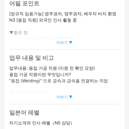
어필 포인트
[정규직 임용가능] 영주권자, 영주권자, 배우자 비자 환영
N3 [용접 직원] 외국인 인사 활동 중
▼좋은 점
・높은 시간당 임금은 1400엔부터
더보기 ▼
・일본어 수준을 최대한 활용할 수 있는 환경
・많은 외국인이 활동하고 있습니다.
업무 내용 및 비고
・작업장이 깨끗하고 일하기 편합니다.
업무내용: 용접 가공 직원 (지원 전 확인 요망)
▼ 일본어 레벨에 대해 [N5]
용접 가공 직원이란 무엇입니까?
간단한 일본어로 의사소통이 가능한 분
“용접 (Welding)" 으로 금속과 금속을 연결하는 직업
▼ 인터뷰 정보
[좀 더 구체적으로]
우선 온라인 인터뷰를 계획하고 있어요.
더보기 ▼
공장에서 기계 부품과 건설 부품을 만들고 도면을 보고 정
채용 담당자가 서류전형 합격자에게 연락을 드릴 예정입니
해진 위치에 정확하게 결합합니다.
다.
일본어 레벨
반자동 용접이나 아크 용접과 같은 기계를 사용하는 경우
도 있습니다.
자기소개와 인사 레벨（N5 상당）