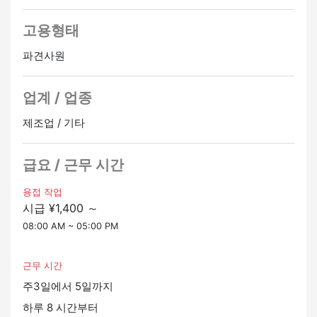
▼ 찾고 있는 사람에 대해
미경험의 환영
고용형태
정중하게 안내해 드리니 부담없이 신청해 주세요.
팀워크를 소중히 여길 수 있는 사람
파견사원
꾸준히 일할 수 있는 사람
업계 / 업종
▼ 일본어 레벨에 대해 [N5]
간단한 일본어로 의사소통이 가능한 분
제조업 / 기타
정사원 승급가능
온라인 인터뷰 OK
급요 / 근무 시간
용접 작업
시급 ¥1,400 ～
08:00 AM ~ 05:00 PM
근무 시간
주3일에서 5일까지
하루 8 시간부터