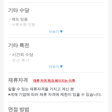
기타 수당
・제도 있음
・사회보험 있음
・자동차 통근 OK
더보기 ▼
・바이크 통근 OK
기타 특전
정사원 승급가능
온라인 인터뷰 OK
・시간외 수당
・유급 휴가
・사원등용제도 있음
더보기 ▼
・승급 있음
・토일 공휴일은 UP
재류자격
재류 자격 체크 페이지는 이쪽
・심야 수당 있음
일할 수 있는 재류자격을 가지고 계신 분
※게재 기업에 따라 재류 자격에 제한이 있을 수 있습니다.
환영
경험자 우대
미경험 OK
면접 방법