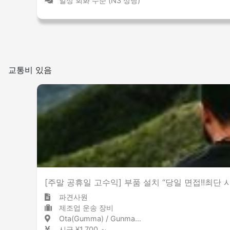
일상 회화 수준 (N3 상당)
교통비 있음
[주말 공휴일 고수익] 부품 설치 “당일 면접!!최단 
파견사원
제조업 운송 장비
Ota(Gumma) / Gunma 太田(群馬) / 群馬県
시급 ¥1,700 ～