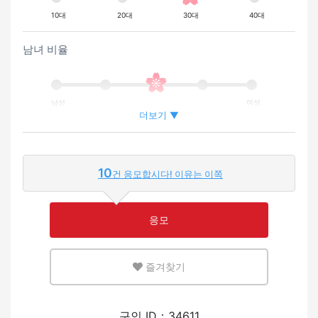
10대
20대
30대
40대
남녀 비율
남성
여성
더보기 ▼
외국인이 근무하는 비율
10
건 응모합시다! 이유는 이쪽
적은
많은
응모
영어 또는 모국어를 살릴 수 있는 환경
즐겨찾기
적은
많은
외국인의 채용 경험
구인 ID：34611