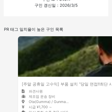
구인 갱신일：2026/3/5
있음
없음
일본어를 쓰는 빈도
PR 태그 일치율이 높은 구인 목록
적은
많은
흡연실 설치
[주말 공휴일 고수익] 부품 설치 “당일 면접!!최단 
파견사원
제조업 운송 장비
Ota(Gumma) / Gunma 太田(群馬) / 群馬県
시급 ¥1,700 ～