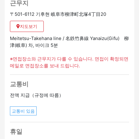
근무지
지 않겠습니까?
〒501-6112 기후현 岐阜市柳津町北塚4丁目20
지도보기
Meitetsu-Takehana line / 名鉄竹鼻線 Yanaizu(Gifu) 柳
津(岐阜) 차, 바이크 5분
※면접장소와 근무지가 다를 수 있습니다. 면접이 확정되면
메일로 면접장소를 보내 드립니다.
교통비
전액 지급（규정에 따름）
교통비 있음
휴일