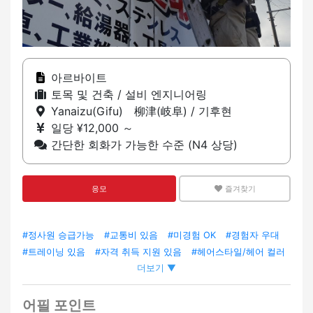
아르바이트
토목 및 건축 / 설비 엔지니어링
Yanaizu(Gifu) 柳津(岐阜) / 기후현
일당 ¥12,000 ～
간단한 회화가 가능한 수준 (N4 상당)
응모
즐겨찾기
#정사원 승급가능
#교통비 있음
#미경험 OK
#경험자 우대
#트레이닝 있음
#자격 취득 지원 있음
#헤어스타일/헤어 컬러
더보기 ▼
자유
어필 포인트