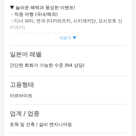
▼ 놀라운 혜택과 풍성한 이벤트!
・직원 여행 (국내/해외)
・디너 파티, 연극 (다카라즈카, 시키게키단, 요시모토 신
키게키)
・바비큐 콘테스트와 추수 축제
더보기 ▼
재미있는 레크리에이션 등이 많이 있습니다.
일본어 레벨
▼ 미경험에서 자격을 갖춘 정규직 직원까지!
・현재 직원의 약 90% 가 무경험으로 시작합니다.
간단한 회화가 가능한 수준 (N4 상당)
・현장에서는 2명이 그룹으로 작업하기 때문에 안전합니
다.
・입사 후 자격 (용접, 크레인, 새들 등) 취득을 회사에서 전
고용형태
폭적으로 지원합니다.
・본인의 노력에 따라 정규직이 될 수 있는 기회가 있습니
아르바이트
다.
업계 / 업종
▼ 직무 설명
・옥외 광고 간판 설치 및 유지 관리
토목 및 건축 / 설비 엔지니어링
・자재 운반, 단순 굴착 작업 등
안전이 최우선이며 고위 직원이 철저하게 후속 조치를 취