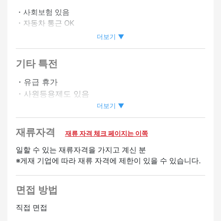
・사회보험 있음
・자동차 통근 OK
・바이크 통근 OK
더보기 ▼
・자격 취득 보조 있음
기타 특전
정사원 승급가능
온라인 인터뷰 OK
・유급 휴가
・사원등용제도 있음
・승급 있음
더보기 ▼
환영
재류자격
재류 자격 체크 페이지는 이쪽
미경험 OK
경험자 우대
일할 수 있는 재류자격을 가지고 계신 분
※게재 기업에 따라 재류 자격에 제한이 있을 수 있습니다.
면접 방법
직접 면접