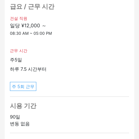
할 것입니다.
급요 / 근무 시간
▼ 일할 수 있는 체류 자격
건설 직원
일당 ¥12,000 ～
・영주권자, 영주권자, 배우자 등 체류자격 (VISA) 소지자
・미경험자도 OK ・자격 요건 불필요
08:30 AM ~ 05:00 PM
▼급여
근무 시간
일일 임금 12,000엔
주5일
▼ 근무 시간
8:30 ~ 17:00 (실제 근무 시간 7.5시간/휴식 1시간)
하루 7.5 시간부터
▼ 휴일
토요일, 일요일 및 공휴일 (현장 상황에 따라 공휴일에도
주 5회 근무
근무할 수 있음)
골든 위크 연휴, 여름 방학, 연말 연시가 있습니다.
시용 기간
▼기타
・주택 조건 및 주택에 관한 상담이 가능합니다
90일
・장래에 아이치현에서 일하고 싶은 사람을 찾고 있습니
변동 없음
다.
저희와 함께 즐겁게 일하면서 커리어 발전을 목표로 해 보