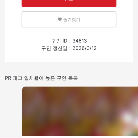
영어 또는 모국어를 살릴 수 있는 환경
즐겨찾기
적은
많은
외국인의 채용 경험
구인 ID：34613
구인 갱신일：2026/3/12
있음
없음
일본어를 쓰는 빈도
PR 태그 일치율이 높은 구인 목록
적은
많은
그 외