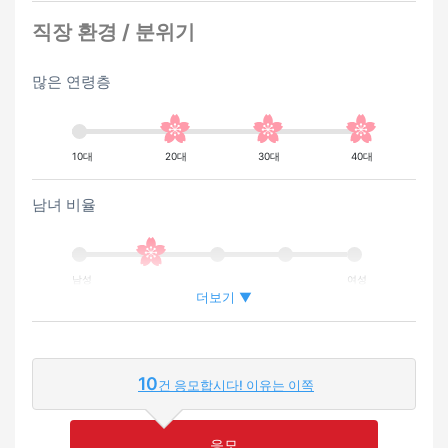
직장 환경 / 분위기
많은 연령층
10대
20대
30대
40대
남녀 비율
남성
여성
더보기 ▼
외국인이 근무하는 비율
10
건 응모합시다! 이유는 이쪽
적은
많은
응모