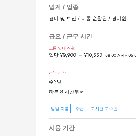
・일에 익숙해지면 야간에도 일할 수 있
업계 / 업종
*65세 이상은 하루 9,900엔부터
※월급은 경력과 능력에 따라 인상됩니다
경비 및 보안 / 교통 순찰원 / 경비원
[기타]
급요 / 근무 시간
・정규직이 될 수 있는 기회가 있습니다.
・멀리 사는 사람도 온라인으로 면접을 
교통 안내 직원
・기숙사가 필요한 경우 문의하시기 바
일당 ¥9,900 ～ ¥10,550
08:00 AM ~ 05:
근무 시간
주3일
하루 8 시간부터
일일 지불
주급
고시급·고수입
시용 기간