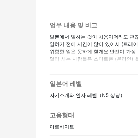
[신청할 수 있는 비자 (VISA)]
・영주권자
・정착민
업무 내용 및 비고
・배우자
일본에서 일하는 것이 처음이더라도 괜
*이 비자를 소지한 사람만 신청할 수 있
일하기 전에 시간이 많이 있어서 (트레이
위험한 일은 못하게 할게요.안전이 가장
[안전 및 실습 (교육) 에 대하여]
멀리 사는 사람들은 스마트폰 (온라인) 
회사는 고객의 “안전”을 가장 중요하게 
삶을 지원하는 회사
위험한 일은 절대 못하게 할게요
출근 전에 꼼꼼하게 연습 (트레이닝) 할
[특별 자금 (수당)]
경험이 없는 사람도 안심하고 일을 시작
일본어 레벨
급여 외에도 플러스머니가 많이 있습니다
자기소개와 인사 레벨（N5 상당）
・자격 수당
[시간과 휴식]
・휴식을 취하지 않는 사람을 위한 수당 
・하루 8시간
・휴일 수당
· 주 3일부터 일할 수 있습니다.(더 일할
고용형태
・일을 많이 하는 사람들을 위한 수당 (
・긴급 근무 수당 (당일 수당)
[급여 (돈)]
아르바이트
・주간 근무: 하루 10,550엔부터
정사원 승급가능
온라인 인터뷰 OK