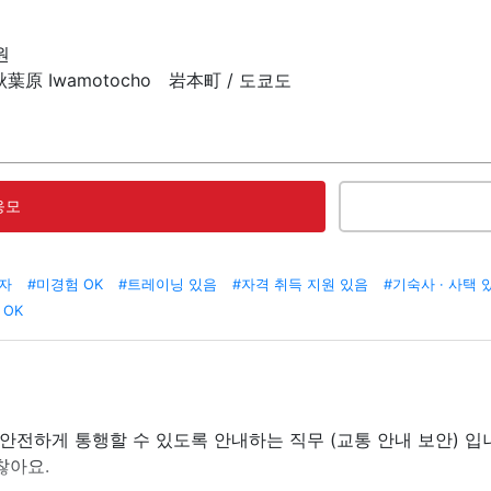
원
 秋葉原 Iwamotocho 岩本町 / 도쿄도
응모
보자
#미경험 OK
#트레이닝 있음
#자격 취득 지원 있음
#기숙사 · 사택 
 OK
안전하게 통행할 수 있도록 안내하는 직무 (교통 안내 보안) 입
찮아요.