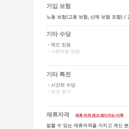
가입 보험
노동 보험(고용 보험, 산재 보험 포함) /
기타 수당
・제도 있음
・사회보험 있음
・자동차 통근 OK
・바이크 통근 OK
・자격 취득 보조 있음
기타 특전
・시프트상담에 따름
・시간외 수당
・유급 휴가
정사원 승급가능
온라인 인터뷰 OK
・연말연시 수당
・사원등용제도 있음
・승급 있음
재류자격
재류 자격 체크 페이지는 이쪽
・심야 수당 있음
일할 수 있는 재류자격을 가지고 계신 분
・친구 소개 수당 있음