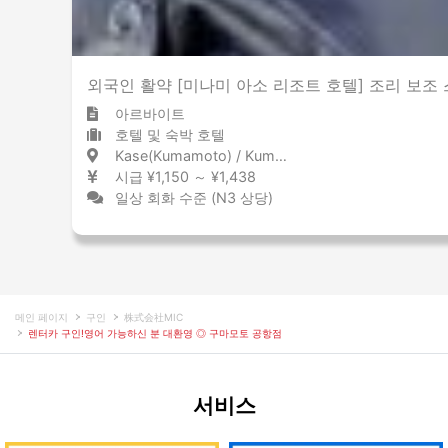
외국인 활약 [미나미 아소 리조트 호텔] 조리 보조 스태프
아르바이트
호텔 및 숙박 호텔
Kase(Kumamoto) / Kumamoto 加勢 / 熊本県
시급 ¥1,150 ～ ¥1,438
일상 회화 수준 (N3 상당)
메인 페이지
구인
株式会社MIC
렌터카 구인!영어 가능하신 분 대환영 ◎ 구마모토 공항점
서비스