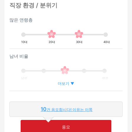
직장 환경 / 분위기
많은 연령층
10대
20대
30대
40대
남녀 비율
남성
여성
더보기 ▼
외국인이 근무하는 비율
10
건 응모합시다! 이유는 이쪽
적은
많은
응모
영어 또는 모국어를 살릴 수 있는 환경