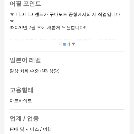
어필 포인트
☆ 니코니코 렌트카 구마모토 공항에서의 제 직업입니다
☆
!!2026년 2월 초에 새롭게 오픈합니다!!
언어 실력에 자신이 있다면 함께 공부해 보는 건 어떨까
더보기 ▼
요?
일본에서 처음으로 일하는 분들도 환영합니다.
일본어 레벨
영어뿐만 아니라 한국어, 중국어, 태국어를 구사할 수 있는
분도 환영합니다.
일상 회화 수준 (N3 상당)
고객은 접수 절차를 완료해야 합니다.
또한 렌터카를 청소하세요.
고용형태
세차를 하고 청소 작업도 해 주세요!
아르바이트
쉬운 일이기 때문에 금방 익숙해질 수 있어요 ♪
업계 / 업종
\ 라이센스가 있으신 분도 대환영!/
판매 및 서비스 / 여행
교통비 지급/급여 인상 가능/유니폼 브래킷/직원 승진 가능