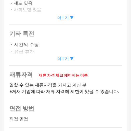
・제도 있음
・사회보험 있음
・자동차 통근 OK
더보기 ▼
・바이크 통근 OK
・직원 할인 있음
기타 특전
・시프트상담에 따름
・시간외 수당
・유급 휴가
정사원 승급가능
・연말연시 수당
더보기 ▼
・사원등용제도 있음
・친구 소개 수당 있음
재류자격
재류 자격 체크 페이지는 이쪽
환영
일할 수 있는 재류자격을 가지고 계신 분
※게재 기업에 따라 재류 자격에 제한이 있을 수 있습니다.
중국어 스피커 환영
한국어 스피커 환영
영어 스피커 환
영
면접 방법
직접 면접