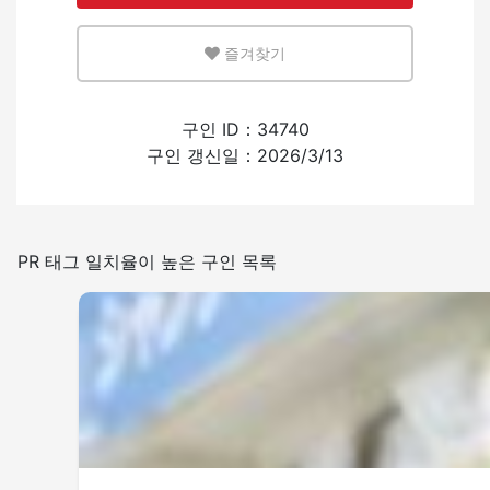
즐겨찾기
적은
많은
외국인의 채용 경험
구인 ID：34740
구인 갱신일：2026/3/13
있음
없음
일본어를 쓰는 빈도
PR 태그 일치율이 높은 구인 목록
적은
많은
매장내 금연