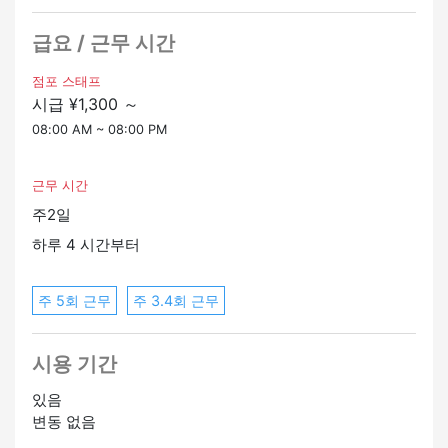
★ 미경험자도 OK
★ 아르바이트에서 점장이 된 분들도 많이 있습니다.
급요 / 근무 시간
★ 렌터카 직원 할인 이용 가능
점포 스태프
시급 ¥1,300 ～
선배가 알기 쉽게 지원해 드리니 걱정하지 마세요 ♪
운전이 불안하면 선배가 알려줄 거예요
08:00 AM ~ 08:00 PM
외국인, 여성, 노인이 활발히 활동하고 있습니다!
근무 시간
주2일
하루 4 시간부터
주 5회 근무
주 3.4회 근무
시용 기간
있음
변동 없음