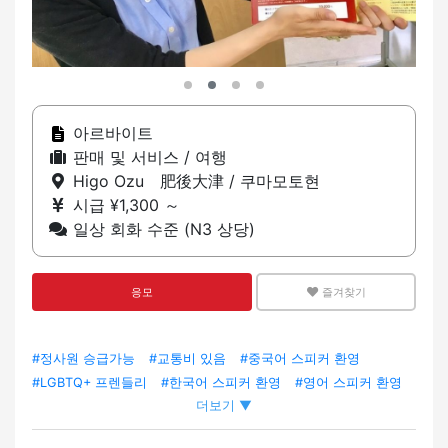
아르바이트
판매 및 서비스 / 여행
Higo Ozu 肥後大津 / 쿠마모토현
시급 ¥1,300 ～
일상 회화 수준 (N3 상당)
응모
즐겨찾기
#정사원 승급가능
#교통비 있음
#중국어 스피커 환영
#LGBTQ+ 프렌들리
#한국어 스피커 환영
#영어 스피커 환영
더보기 ▼
#유학생OK
#시프트 자유
#차·오토바이 출퇴근 OK
#유니폼
있음
#트레이닝 있음