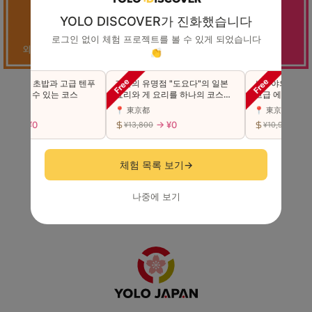
YOLO DISCOVER가 진화했습니다
로그인 없이 체험 프로젝트를 볼 수 있게 되었습니다
👏
☆ 고급 초밥과 고급 텐푸
긴자의 유명점 "도요다"의 일본
시부야의 초인기
 즐길 수 있는 코스
요리와 게 요리를 하나의 코스에
고급 에도마에 초밥
서 사치스럽게 맛본다（동반 가
카세 코스를 만끽
府
📍 東京都
📍 東京都
능）
능)
→ ¥0
→ ¥0
→ ¥0
00
¥13,800
¥10,980
회원가입（무료）
체험 목록 보기
→
로그인
나중에 보기