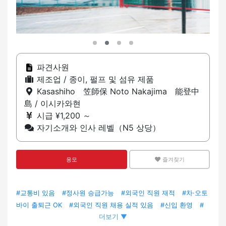
파견사원
제조업 / 종이, 펄프 및 섬유 제품
Kasashiho 笠師保 Noto Nakajima 能登中
島 / 이시카와현
시급 ¥1,200 ～
자기소개와 인사 레벨（N5 상당）
응모
즐겨찾기
#교통비 있음
#정사원 승급가능
#외국인 직원 재적
#차·오토
바이 출퇴근 OK
#외국인 직원 채용 실적 있음
#신입 환영
#
더보기 ▼
경험자 우대
#미경험 OK
#팀에서 일하기
#전근 없음
#출산