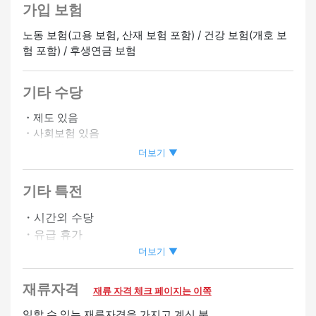
가입 보험
노동 보험(고용 보험, 산재 보험 포함) / 건강 보험(개호 보
험 포함) / 후생연금 보험
기타 수당
・제도 있음
・사회보험 있음
・자동차 통근 OK
더보기 ▼
・바이크 통근 OK
기타 특전
정사원 승급가능
온라인 인터뷰 OK
・시간외 수당
・유급 휴가
・사원등용제도 있음
더보기 ▼
・승급 있음
・토일 공휴일은 UP
재류자격
재류 자격 체크 페이지는 이쪽
・심야 수당 있음
일할 수 있는 재류자격을 가지고 계신 분