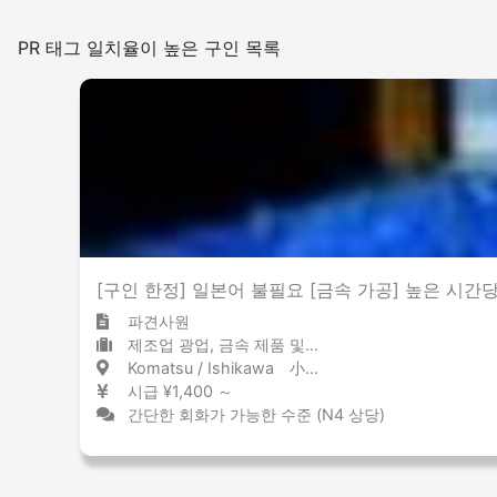
일본어를 쓰는 빈도
PR 태그 일치율이 높은 구인 목록
적은
많은
흡연실 설치
[구인 한정] 일본어 불필요 [금속 가공] 높은 시간당 
파견사원
제조업 광업, 금속 제품 및 강철
Komatsu / Ishikawa 小松 / 石川県
시급 ¥1,400 ～
간단한 회화가 가능한 수준 (N4 상당)