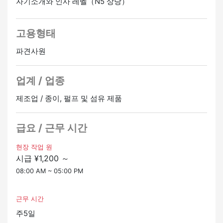
자기소개와 인사 레벨（N5 상당）
▼ 일본어 레벨에 대해 [N5]
지침이 전달되는 정도
정사원 승급가능
온라인 인터뷰 OK
고용형태
파견사원
업계 / 업종
제조업 / 종이, 펄프 및 섬유 제품
급요 / 근무 시간
현장 작업 원
시급 ¥1,200 ～
08:00 AM ~ 05:00 PM
근무 시간
주5일