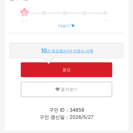
남성
여성
더보기 ▼
외국인이 근무하는 비율
10
건 응모합시다! 이유는 이쪽
적은
많은
응모
영어 또는 모국어를 살릴 수 있는 환경
즐겨찾기
적은
많은
외국인의 채용 경험
구인 ID：34858
구인 갱신일：2026/5/27
있음
없음