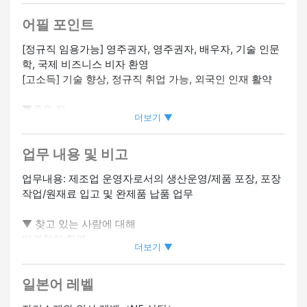
휴가·육아 휴직 있음
#트레이닝 있음
#특정기능자 고용 기업
어필 포인트
[정규직 임용가능] 영주권자, 영주권자, 배우자, 기술 인문
학, 국제 비즈니스 비자 환영
[고소득] 기술 향상, 정규직 취업 가능, 외국인 인재 활약
▼좋은 점
더보기 ▼
・높은 시간당 임금은 1,200엔부터
・많은 외국인이 활동하고 있습니다
업무 내용 및 비고
・시설이 완비된 직원 기숙사
・3년 후 정규직으로 승진 가능
업무내용: 제조업 운영자로서의 생산운영/제품 포장, 포장
・에어컨 및 난방 설비
작업/원재료 입고 및 완제품 납품 업무
▼ 일본어 레벨에 대해 [N5]
▼ 찾고 있는 사람에 대해
지침이 전달되는 정도
미경험의 환영
더보기 ▼
정중하게 안내해 드리니 부담없이 신청해 주세요.
▼ 인터뷰 정보
팀워크를 소중히 여길 수 있는 사람
우선 온라인 인터뷰를 계획하고 있어요.
일본어 레벨
꾸준히 일할 수 있는 사람
채용 담당자가 서류전형 합격자에게 연락을 드릴 예정입니
다.