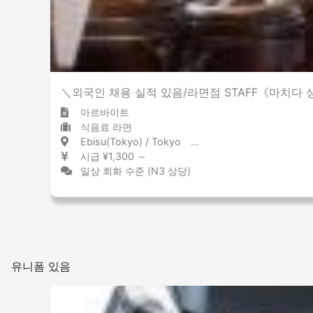
＼외국인 채용 실적 있음/라면점 STAFF《마치다
아르바이트
식음료 라면
Ebisu(Tokyo) / Tokyo 恵比寿 / 東京都
시급 ¥1,300 ～
일상 회화 수준 (N3 상당)
유니폼 있음