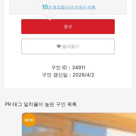
10
건 응모합시다! 이유는 이쪽
적은
많은
응모
영어 또는 모국어를 살릴 수 있는 환경
즐겨찾기
적은
많은
외국인의 채용 경험
구인 ID：34911
구인 갱신일：2026/4/2
있음
없음
일본어를 쓰는 빈도
PR 태그 일치율이 높은 구인 목록
적은
많은