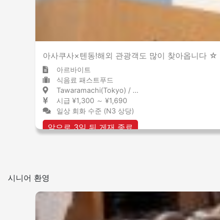
그 외
아사쿠사×텐동!해외 관광객도 많이 찾아옵니다 ☆ 
아르바이트
식음료 패스트푸드
Tawaramachi(Tokyo) / Tokyo 田原町(東京) / 東京都
시급 ¥1,300 ～ ¥1,690
일상 회화 수준 (N3 상당)
앞으로 3일 뒤 게재 종료
시니어 환영