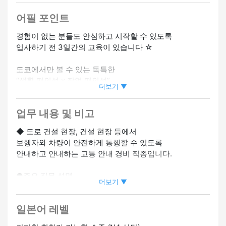
어필 포인트
경험이 없는 분들도 안심하고 시작할 수 있도록
입사하기 전 3일간의 교육이 있습니다 ☆
도쿄에서만 볼 수 있는 독특한
“생활 편의성 x 작업 편의성”
더보기 ▼
큰 매력도 있어요 ☆
업무 내용 및 비고
도쿄의 건설 현장 보안의 강점은 “돈을 벌기 쉬움 × 많은
부지 × 통근의 용이성”이라는 것입니다 ◎
◆ 도로 건설 현장, 건설 현장 등에서
보행자와 차량이 안전하게 통행할 수 있도록
● 프로젝트가 많고 부지 삭감이 어렵다 = 안정적인 수입
안내하고 안내하는 교통 안내 경비 직종입니다.
작업량은 연중 안정화되기 쉽습니다 ◎
●주요 직무 설명
● “신바시 베이스”에서의 접근성 발군!출퇴근 시 스트레스
더보기 ▼
!!!
가 줄어듭니다
・보행자가 안전하게 건널 수 있도록 지원
도쿄와 가나가와에서 쉽게 갈 수 있는 위치◎
일본어 레벨
・건설 차량 진입 및 하차 시 안내
・일반 차량의 임시 정차 및 우회에 관한 정보
● 다양한 직장 위치 옵션 = “집에서 가까운 사이트”에 쉽