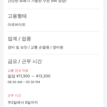
간단한 회화가 가능한 수준 (N4 상당)
・주변 지역의 안전 점검 등
게 들어갈 수 있습니다.
도쿄에 사이트가 많기 때문에 통근 시간을 단축하기 쉬운
✅ 일일 임금 보장이 있습니다.
것이 장점입니다 ◎
고용형태
▶ 현장이 조기에 완공되더라도 일급은 전액 지급
어렵지 않게 계속할 수 있는 어레인지는 조립도 쉽습니다
아르바이트
♫
✅ 주간 지급 OK (규정 준수)
▶ 매주 월급날 ♪ 갑작스러운 지출에 대해 걱정하지 마세
● 힘든 일은 쉽게 “수당 및 자격”과 직결됩니다.
업계 / 업종
요!
자격 수당이나 자격 취득 지원이 있는 경우
익숙해지면 수입을 늘릴 수 있는 방법을 쉽게 찾을 수 있다
경비 및 보안 / 교통 순찰원 / 경비원
✅ 법정 교육이 있습니다
는 것도 매력적입니다!
▶ 3일 (총 20시간): 총 24,600엔을 지불했습니다.
꾸준한 모양에 적합합니다 ◎
급요 / 근무 시간
✅ 자격 수당이 있습니다
★ 어필 포인트 ★
교통 안내 직원
✅ 일급 11,300엔~13,300엔의 고소득 ☆
일당 ¥11,300 ～ ¥13,300
※사무실은 신바시 역 앞에 있으며 다음은 부지의 일부입니
✅ 교대 근무는 주 2일 ~ 상담 OK ◎
다.
08:30 AM ~ 05:30 PM
✅ 20대부터 70대, 장년층까지 세대를 불문하고 활발하게
▶ 미나토구 코난, 세타가야구 오야마다이 시나가와역 앞
활동 중!
요코하마시 쓰즈키구 키타야마다 등
✅ 처음 접하는 사용자도 교육+현장 팔로잉을 통해 익숙
근무 시간
해질 수 있는 환경◎
주2일에서 6일까지