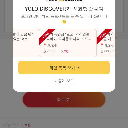
YOLO DISCOVER가 진화했습니다
로그인 없이 체험 프로젝트를 볼 수 있게 되었습니다
👏
고급 초밥과 고급 텐푸
긴자의 유명점 "도요다"의 일본
시부야의 초인기점
즐길 수 있는 코스
요리와 게 요리를 하나의 코스에
고급 에도마에 초밥 
서 사치스럽게 맛본다（동반 가
카세 코스를 만끽하
📍 東京都
📍 東京都
능）
능)
→ ¥0
→ ¥0
→ ¥0
¥13,800
¥10,980
모니터
체험 목록 보기
→
나중에 보기
더보기
메인 페이지
구인