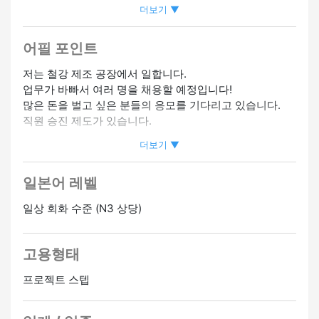
더보기 ▼
#외국인 직원 채용 실적 있음
#팀에서 일하기
#수염 OK
#야
근 없음
어필 포인트
저는 철강 제조 공장에서 일합니다.
업무가 바빠서 여러 명을 채용할 예정입니다!
많은 돈을 벌고 싶은 분들의 응모를 기다리고 있습니다.
직원 승진 제도가 있습니다.
더보기 ▼
베트남, 중국, 터키, 페루, 브라질, 튀니지 등에서 온 다국적
동료들이 활동하고 있습니다.
일본어 레벨
업무 내용
일상 회화 수준 (N3 상당)
・강철 프레임 조립 - 반자동 용접기를 사용하여 부품을 임
시로 부착하고 도면에 따라 강철 프레임을 조립합니다.
・기계 조작자 - NC 드릴링 머신, 커팅, 베벨링, 쇼트 블라
고용형태
스팅 머신 등과 같은 기계 작동
・볼 수령 및 선적 - 트럭의 적재 및 하역 등의 작업
프로젝트 스텝
・작업장 여기저기 운반 - 공장 내에서 제품을 옮길 때는
대형 차량이나 트레일러를 사용하십시오.