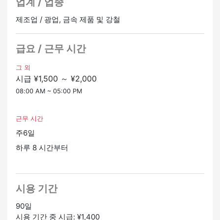
업계 / 업종
작업은 여러 사람이 진행하므로 안심할 수 있습니다.
제조업 / 광업, 금속 제품 및 강철
자격 소득 지원이 가능합니다!필요한 자격을 취득할 수 있
습니다.
경력자 및 타마카케와 같은 자격을 갖춘 사람을 우대합니
급요 / 근무 시간
다.
그 외
시급 ¥1,500 ～ ¥2,000
08:00 AM ~ 05:00 PM
근무 시간
주6일
하루 8 시간부터
시용 기간
90일
시용 기간 중 시급: ¥1,400