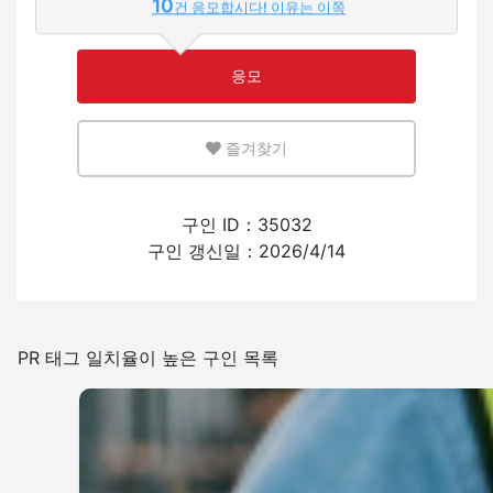
10
건 응모합시다! 이유는 이쪽
적은
많은
응모
영어 또는 모국어를 살릴 수 있는 환경
즐겨찾기
적은
많은
외국인의 채용 경험
구인 ID：35032
구인 갱신일：2026/4/14
있음
없음
일본어를 쓰는 빈도
PR 태그 일치율이 높은 구인 목록
적은
많은
흡연실 설치