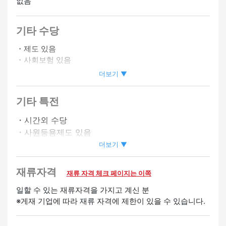
없음
기타 수당
・제도 있음
・사회보험 있음
・직원 식당 있음
더보기 ▼
・자동차 통근 OK
・바이크 통근 OK
기타 특전
・자격 취득 보조 있음
・시간외 수당
・사원등용제도 있음
정사원 승급가능
・승급 있음
더보기 ▼
・친구 소개 수당 있음
재류자격
재류 자격 체크 페이지는 이쪽
환영
일할 수 있는 재류자격을 가지고 계신 분
경험자 우대
※게재 기업에 따라 재류 자격에 제한이 있을 수 있습니다.