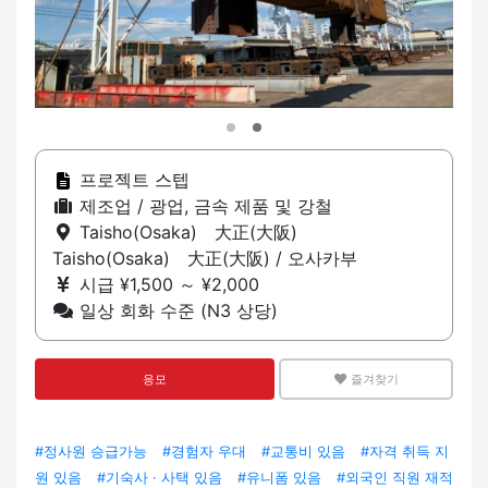
프로젝트 스텝
제조업 / 광업, 금속 제품 및 강철
Taisho(Osaka) 大正(大阪)
Taisho(Osaka) 大正(大阪) / 오사카부
시급 ¥1,500 ～ ¥2,000
일상 회화 수준 (N3 상당)
응모
즐겨찾기
#정사원 승급가능
#경험자 우대
#교통비 있음
#자격 취득 지
원 있음
#기숙사 · 사택 있음
#유니폼 있음
#외국인 직원 재적