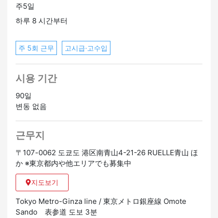
주5일
・장기적 안정성: 상장 기업에서 안정적인 환경에서 오랫
동안 일하고 싶습니다.
하루 8 시간부터
・특별한 장소: 결혼식이 아닌 특별한 환경에서 길러온 제
과 기술을 살리고 싶어요.
주 5회 근무
고시급·고수입
정사원 승급가능
시용 기간
90일
변동 없음
근무지
〒107-0062 도쿄도 港区南青山4-21-26 RUELLE青山 ほ
か ※東京都内や他エリアでも募集中
지도보기
Tokyo Metro-Ginza line / 東京メトロ銀座線 Omote
Sando 表参道 도보 3분