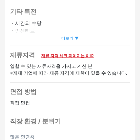
・직원 할인 있음
기타 특전
・시프트상담에 따름
・시간외 수당
・인센티브
정사원 승급가능
・유급 휴가
더보기 ▼
・사원등용제도 있음
・승급 있음
재류자격
재류 자격 체크 페이지는 이쪽
・심야 수당 있음
일할 수 있는 재류자격을 가지고 계신 분
※게재 기업에 따라 재류 자격에 제한이 있을 수 있습니다.
환영
경험자 우대
영어 스피커 환영
여성 활약중
면접 방법
직접 면접
직장 환경 / 분위기
많은 연령층