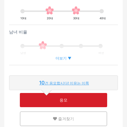
10대
20대
30대
40대
남녀 비율
남성
여성
더보기 ▼
외국인이 근무하는 비율
10
건 응모합시다! 이유는 이쪽
적은
많은
응모
영어 또는 모국어를 살릴 수 있는 환경
즐겨찾기
적은
많은