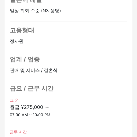
지시를 기다릴 수 있을 뿐만 아니라 자발적으로 도전할 수
・웨딩 케이크 디자인 및 제작
있는 사람
일상 회화 수준 (N3 상당)
・아셰트 디저트 뷔페를 위한 다양한 케이크와 제과류 제
・세세한 부분까지 주의
작
품질을 유지하고 주변 환경의 변화에 민감하게 반응할 수
・신메뉴 설계 및 개발
있는 분
고용형태
・평일 레스토랑이 있는 매장에서 프렌치 풀코스 디저트를
・팀에 기여하기
만드는 일도 담당하고 있습니다.
정사원
동료를 잘 알고 있고 고객 서비스를 즐기고 팀으로 일할 수
있는 사람
▼ 경력 개발에 대해
업계 / 업종
파티쉐 → 셰프 파티쉐 → 셰프
역량과 성과는 나이와 회사 이력을 기반으로 평가됩니다.
▼회사 소개
판매 및 서비스 / 결혼식
열심히 일할수록 레벨이 높아집니다.
우리는 전국에 60개 이상의 결혼식장과 레스토랑을 운영
하고 있습니다.
▼일본어에 대해
급요 / 근무 시간
연간 120일 휴무 의무, 100% 유급 휴가 등
일상 회화 레벨 (N2~N3에 해당) 이라면 괜찮습니다.
호스피탈리티 업계에서는 유난히 일하기 쉬워졌습니다.
제 주 업무가 요리와 제과이기 때문에 손을 움직이면서 조
그 외
월급 ¥275,000 ～
금씩 익숙해질 수 있어요.
07:00 AM ~ 10:00 PM
▼ 이 직업은 이런 사람들에게 딱 맞는 직업이에요
・커리어 승진: 지금부터 처우, 휴가, 포지션을 개선하고
근무 시간
싶습니다.