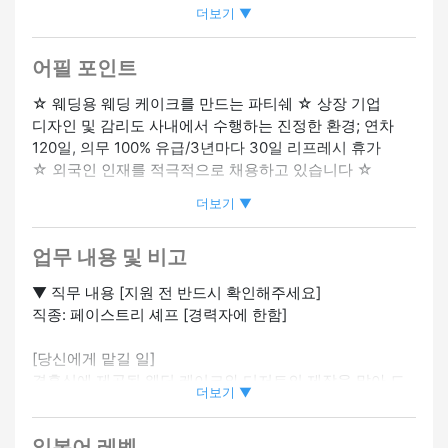
더보기 ▼
사원 승급가능
#대기업 (직원 1,000명 이상)
#영어 스피커 환영
#어학 능력을 살릴 수 있음
#특정기능자 고용 기업
#외국인 직
원 재적
#외국인 직원 채용 실적 있음
#유니폼 있음
#전근 없
어필 포인트
음
#여성 활약중
#팀에서 일하기
☆ 웨딩용 웨딩 케이크를 만드는 파티쉐 ☆ 상장 기업
디자인 및 감리도 사내에서 수행하는 진정한 환경; 연차
120일, 의무 100% 유급/3년마다 30일 리프레시 휴가
☆ 외국인 인재를 적극적으로 채용하고 있습니다 ☆
더보기 ▼
“앞으로도 인생의 한 페이지를 목도하고 싶다”는 바람을
가진 회사로, 여러분의 음식은 누군가의 기억에 남을 요리
업무 내용 및 비고
가 될 것입니다.
▼ 직무 내용 [지원 전 반드시 확인해주세요]
▼ 찾고 있는 사람 (요구 사항)
직종: 페이스트리 셰프 [경력자에 한함]
・페이스트리 셰프 업무 경험 (2~3년 이상)
레스토랑 및 제과점에서 실무 경험이 있는 분
[당신에게 맡길 일]
・일본에서의 레스토랑 경험
결혼식에 제공될 웨딩 케이크와 디저트의 제작을 맡아 드
일본 요리 사이트 및 위생 관리의 기본 사항을 이해하는 사
더보기 ▼
립니다.
람.
・전문적인 행동 능력
일본어 레벨
〈구체적으로〉