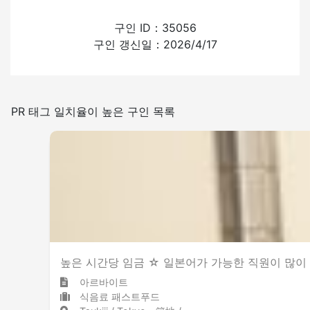
외국인의 채용 경험
구인 ID：35056
구인 갱신일：2026/4/17
있음
없음
일본어를 쓰는 빈도
PR 태그 일치율이 높은 구인 목록
적은
많은
실내 금연
높은 시간당 임금 ☆ 일본어가 가능한 직원이 많이
아르바이트
식음료 패스트푸드