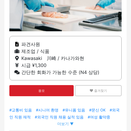
파견사원
제조업 / 식품
Kawasaki 川崎 / 카나가와현
시급 ¥1,300
간단한 회화가 가능한 수준 (N4 상당)
응모
즐겨찾기
#교통비 있음
#시니어 환영
#유니폼 있음
#문신 OK
#외국
인 직원 재적
#외국인 직원 채용 실적 있음
#여성 활약중
더보기 ▼
#LGBTQ+ 프렌들리
#시프트 자유
#야근 없음
#잔업 없음
#