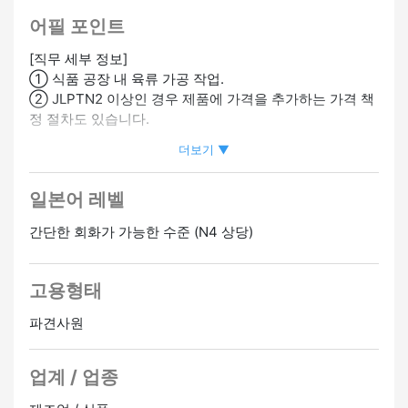
미경험 OK
#단순 작업
#영어 스피커 환영
#일본어 불문
어필 포인트
[직무 세부 정보]
① 식품 공장 내 육류 가공 작업.
② JLPTN2 이상인 경우 제품에 가격을 추가하는 가격 책
정 절차도 있습니다.
더보기 ▼
[어필 포인트]
・통역사가 필요하므로 일본어가 서툴더라도 걱정하지 마
일본어 레벨
세요.
・영어를 할 수 있으면 문제 없습니다.
간단한 회화가 가능한 수준 (N4 상당)
・업무 중에는 대화가 거의 없습니다.
[급여]
고용형태
시간당 임금 1,300엔
※ 초과 근무의 경우 25% 인상
파견사원
[복지]
업계 / 업종
・고용 보험
・사회보험