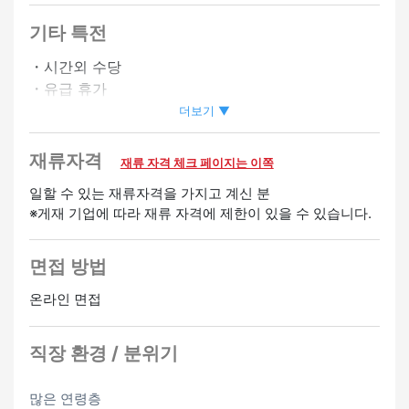
기타 특전
・시간외 수당
・유급 휴가
더보기 ▼
환영
재류자격
재류 자격 체크 페이지는 이쪽
여성 활약중
미경험 OK
영어 스피커 환영
일할 수 있는 재류자격을 가지고 계신 분
※게재 기업에 따라 재류 자격에 제한이 있을 수 있습니다.
면접 방법
온라인 면접
직장 환경 / 분위기
많은 연령층