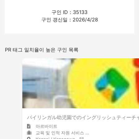
외국인의 채용 경험
구인 ID：35133
구인 갱신일：2026/4/28
있음
없음
일본어를 쓰는 빈도
PR 태그 일치율이 높은 구인 목록
적은
많은
실내 금연
バイリンガル幼児園でのイングリッシュティーチャ
아르바이트
교육 및 인적 자원 서비스 유치원 / 어린이집