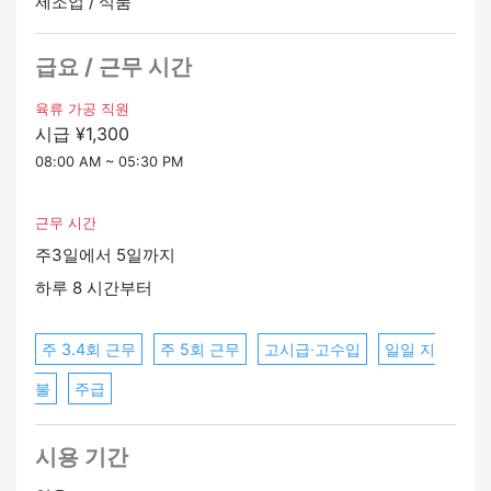
제조업 / 식품
・복지 연금
・유니폼 대여
・교통비 지급 (하루 최대 1,000엔)
급요 / 근무 시간
・가와사키역에서 무료 셔틀버스가 운행됩니다.
육류 가공 직원
시급 ¥1,300
[근무 시간]
오전 8시부터 17시까지
08:00 AM ~ 05:30 PM
B. 8:30-17:30
※둘 다 8시간 동안 일하고 1시간 동안 휴식을 취합니다.
근무 시간
주3일에서 5일까지
[근무일]
월요일부터 일요일까지 주 3-5일
하루 8 시간부터
※ (일요일, 수요일, 목요일 출석 필수)
주 3.4회 근무
주 5회 근무
고시급·고수입
일일 지
[참가 자격]
・간단한 회화 수준의 일본어를 구사할 수 있는 분 (JLPT
불
주급
N4)
・저온 (섭씨 5~10도) 의 실내 작업이 가능한 분
시용 기간
[교통 수단]