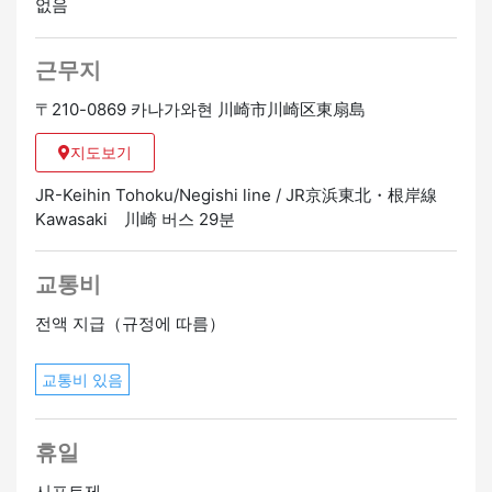
없음
JR 가와사키역에서 무료 셔틀버스로 30분
[근무지]
근무지
카나가와현 가와사키시 가와사키구 히가시오기시마
〒210-0869 카나가와현 川崎市川崎区東扇島
지도보기
JR-Keihin Tohoku/Negishi line / JR京浜東北・根岸線
Kawasaki 川崎 버스 29분
교통비
전액 지급（규정에 따름）
교통비 있음
휴일
시프트제