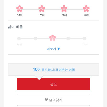
10대
20대
30대
40대
남녀 비율
남성
여성
더보기 ▼
외국인이 근무하는 비율
10
건 응모합시다! 이유는 이쪽
적은
많은
응모
영어 또는 모국어를 살릴 수 있는 환경
즐겨찾기
적은
많은