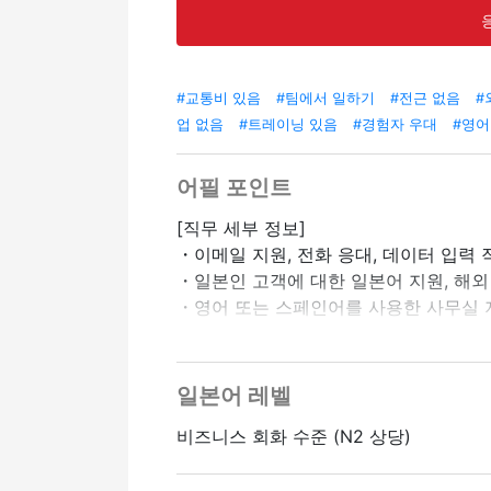
#교통비 있음
#팀에서 일하기
#전근 없음
#
업 없음
#트레이닝 있음
#경험자 우대
#영어
어필 포인트
[직무 세부 정보]
・이메일 지원, 전화 응대, 데이터 입력 
・일본인 고객에 대한 일본어 지원, 해외
・영어 또는 스페인어를 사용한 사무실 
・Excel을 사용하여 다양한 유형의 데이
[어필 포인트]
일본어 레벨
・1,700엔이라는 높은 시간당 임금!기
비즈니스 회화 수준 (N2 상당)
・외국인 스탭도 활약 중!글로벌하고 편
・신주쿠역에서 도보 5분 거리의 좋은 