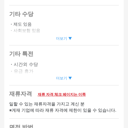
기타 수당
・제도 있음
・사회보험 있음
・바이크 통근 OK
더보기 ▼
・시프트상담에 따름
기타 특전
・시간외 수당
・유급 휴가
・심야 수당 있음
더보기 ▼
환영
재류자격
재류 자격 체크 페이지는 이쪽
여성 활약중
미경험 OK
경험자 우대
영어 스피커 환
일할 수 있는 재류자격을 가지고 계신 분
※게재 기업에 따라 재류 자격에 제한이 있을 수 있습니다.
영
중국어 스피커 환영
한국어 스피커 환영
베트남어 스
피커 환영
포르투갈어 스피커 환영
타갈로그어 스피커 환
면접 방법