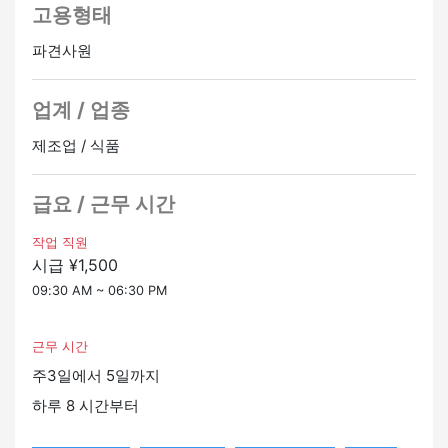
고용형태
[복지]
・고용 보험
파견사원
・사회보험
・복지 연금
・유니폼 세트 대여 (상의, 하의, 모자, 신발, 방한)
업계 / 업종
・전자레인지, 화장실, 탈의실, 흡연실, 사물함 이용 가능
제조업 / 식품
[근무 시간]
09:30 ~ 18:30 (실제 근무 8시간, 휴식 1시간)
급요 / 근무 시간
※1~2시간의 초과근무가 있습니다.
작업 직원
[근무일]
시급 ¥1,500
월요일부터 일요일, 공휴일까지 주 3~5일 근무 (교대제)
09:30 AM ~ 06:30 PM
※토요일, 일요일 중 근무 가능자 환영
[자격]
근무 시간
・일본어 레벨 N3 이상 (읽기 및 쓰기 필수)
주3일에서 5일까지
・2026년 7월 말까지 61일간 단기 근무 가능한 자
하루 8 시간부터
・실내 온도가 20도 이하인 환경에서 작업하는데 문제가
없는 분