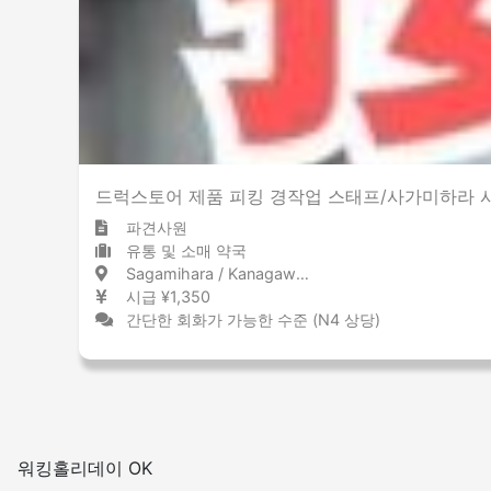
적은
많은
흡연실 설치
드럭스토어 제품 피킹 경작업 스태프/사가미하라 시/
파견사원
유통 및 소매 약국
Sagamihara / Kanagawa 相模原 / 神奈川県
시급 ¥1,350
간단한 회화가 가능한 수준 (N4 상당)
워킹홀리데이 OK