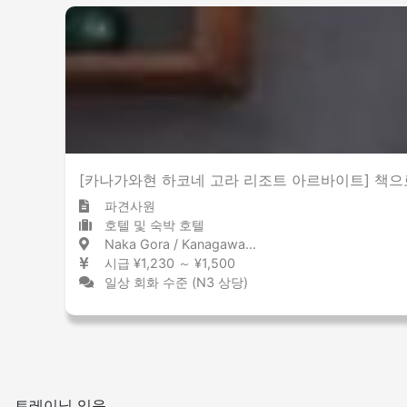
[카나가와현 하코네 고라 리조트 아르바이트] 책으
파견사원
호텔 및 숙박 호텔
Naka Gora / Kanagawa 中強羅 / 神奈川県
시급 ¥1,230 ～ ¥1,500
일상 회화 수준 (N3 상당)
트레이닝 있음