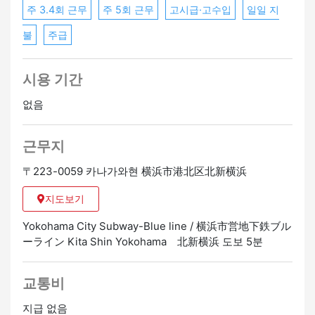
주 3.4회 근무
주 5회 근무
고시급·고수입
일일 지
[교통 수단]
불
주급
・요코하마 시영 지하철 블루라인 키타신요코하마역에서
도보 5분
시용 기간
[근무지]
카나가와현 요코하마시 고호쿠구 키타신요코하마
없음
근무지
〒223-0059 카나가와현 横浜市港北区北新横浜
지도보기
Yokohama City Subway-Blue line / 横浜市営地下鉄ブル
ーライン Kita Shin Yokohama 北新横浜 도보 5분
교통비
지급 없음