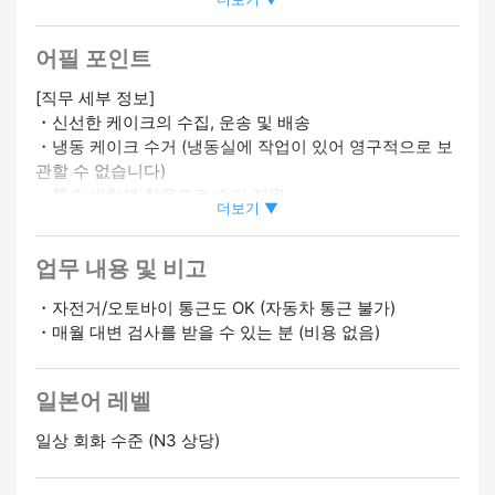
역에서 5분 이내
#여성 활약중
#LGBTQ+ 프렌들리
#부업·투
잡 OK
#시프트 자유
#트레이닝 있음
#미경험 OK
#경험자
우대
#단순 작업
#영어 스피커 환영
#중국어 스피커 환영
#
어필 포인트
한국어 스피커 환영
#베트남어 스피커 환영
#포르투갈어 스피
[직무 세부 정보]
커 환영
#타갈로그어 스피커 환영
#스페인어 스피커 환영
#
・신선한 케이크의 수집, 운송 및 배송
네팔어 스피커 환영
#인도네시아어 스피커 환영
・냉동 케이크 수거 (냉동실에 작업이 있어 영구적으로 보
관할 수 없습니다)
・특수 방한복 착용으로 수거 지원
더보기 ▼
[어필 포인트]
업무 내용 및 비고
・키타신요코하마역에서 도보 5분 거리의 편리한 입지로
통근이 편리합니다!
・자전거/오토바이 통근도 OK (자동차 통근 불가)
・냉동고 작업은 시간이 짧습니다!특별한 따뜻한 옷 세트
・매월 대변 검사를 받을 수 있는 분 (비용 없음)
도 빌려드립니다.
[급여]
일본어 레벨
시간당 1,500엔
※초과근무를 하면 시간당 임금이 25% 인상됩니다!
일상 회화 수준 (N3 상당)
※당일 지급 가능!