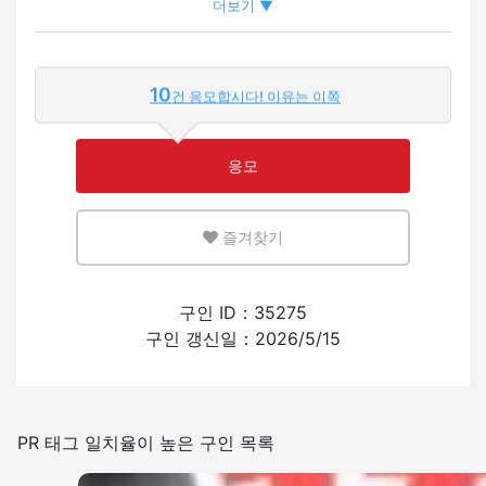
더보기 ▼
외국인이 근무하는 비율
10
건 응모합시다! 이유는 이쪽
적은
많은
응모
영어 또는 모국어를 살릴 수 있는 환경
즐겨찾기
적은
많은
외국인의 채용 경험
구인 ID：35275
구인 갱신일：2026/5/15
있음
없음
일본어를 쓰는 빈도
PR 태그 일치율이 높은 구인 목록