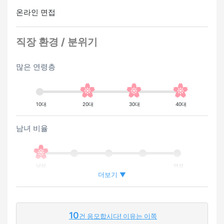
온라인 면접
직장 환경 / 분위기
많은 연령층
10대
20대
30대
40대
남녀 비율
남성
여성
더보기 ▼
외국인이 근무하는 비율
10
건 응모합시다! 이유는 이쪽