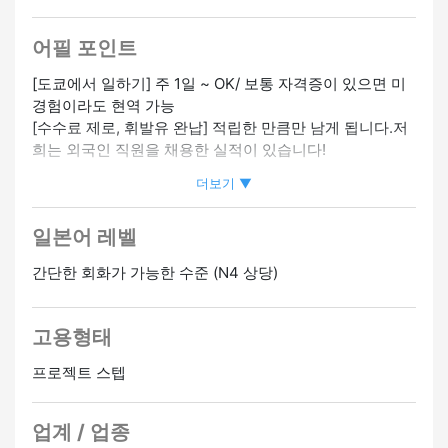
어필 포인트
[도쿄에서 일하기] 주 1일 ~ OK/ 보통 자격증이 있으면 미
경험이라도 현역 가능
[수수료 제로, 휘발유 완납] 적립한 만큼만 남게 됩니다.저
희는 외국인 직원을 채용한 실적이 있습니다!
더보기 ▼
▼좋은 점
① 일일 임금 22,990엔 이상 보장
일본어 레벨
② 수수료 (로열티) 전혀 없음
③ 휘발유 전액 지불
간단한 회화가 가능한 수준 (N4 상당)
④ 주간 결제 OK (규정 있음)
⑤ 차량 리스 제도가 있습니다. 직접 가져오셔도 됩니다.
⑥ 초기 동반자 교육 가능/경험이 없더라도 안전하게 이용
고용형태
가능
⑦ 도쿄에는 저렴한 기숙사도 있습니다!
프로젝트 스텝
▼ 필요한 일본어 수준에 대해
업계 / 업종
배송지 주소와 이름을 읽을 수 있을 정도의 일본어