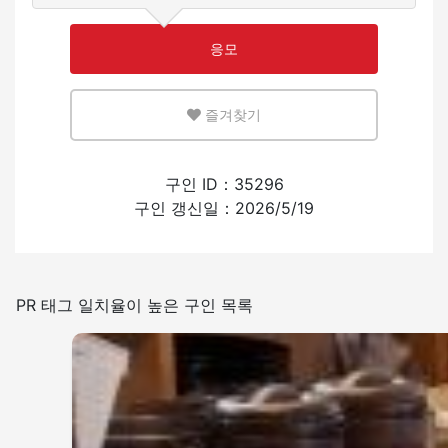
적은
많은
응모
영어 또는 모국어를 살릴 수 있는 환경
즐겨찾기
적은
많은
외국인의 채용 경험
구인 ID：35296
구인 갱신일：2026/5/19
있음
없음
일본어를 쓰는 빈도
PR 태그 일치율이 높은 구인 목록
적은
많은
가열식 담배 전용 흡연실 설치