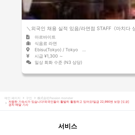
＼외국인 채용 실적 있음/라면점 STAFF《마치다
아르바이트
식음료 라면
Ebisu(Tokyo) / Tokyo 恵比寿 / 東京都
시급 ¥1,300 ～
일상 회화 수준 (N3 상당)
메인 페이지
구인
株式会社Passion monster
저렴한 기숙사가 있습니다!외국인들이 활발히 활동하고 있어요!일급 22,990엔 보장 [도쿄]
경차 배달 기사
서비스