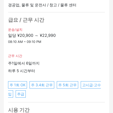
(N4~N3 상당) 가 있으면 괜찮습니다.
경공업, 물류 및 운전사 / 창고 / 물류 센터
앱이 자동으로 경로를 안내해 주기 때문에 복잡한 대화를
할 필요가 없습니다.
급요 / 근무 시간
[필수 기술]
・안전하게 운전할 수 있기
운송/설치
일당 ¥20,900 ～ ¥22,990
・배송 주소의 주소와 이름을 일본어로 읽을 수 있음
*일반 운전면허증 (AT만 해당) 이 필요합니다.
08:10 AM ~ 09:10 PM
*사회보험은 아웃소싱 계약이므로 적용되지 않습니다.
근무 시간
주1일에서 6일까지
하루 5 시간부터
주 1회 OK
주 3.4회 근무
주 5회 근무
고시급·고수
입
주급
시용 기간