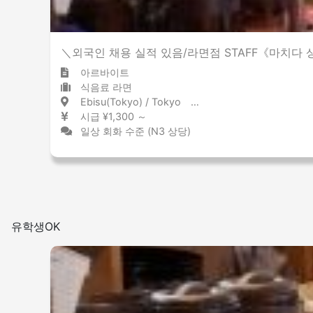
＼외국인 채용 실적 있음/라면점 STAFF《마치다
아르바이트
식음료 라면
Ebisu(Tokyo) / Tokyo 恵比寿 / 東京都
시급 ¥1,300 ～
일상 회화 수준 (N3 상당)
유학생OK