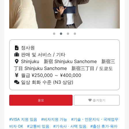
정사원
판매 및 서비스 / 기타
Shinjuku 新宿 Shinjuku Sanchome 新宿三
丁目 Shinjuku Sanchome 新宿三丁目 / 도쿄도
월급 ¥250,000 ～ ¥400,000
일상 회화 수준 (N3 상당)
응모
즐겨찾기
#VISA 지원 있음
#비자지원 가능
#기술・인문지식・국제업무
비자 OK
#교통비 있음
#기숙사 · 사택 있음
#출산 휴가·육아