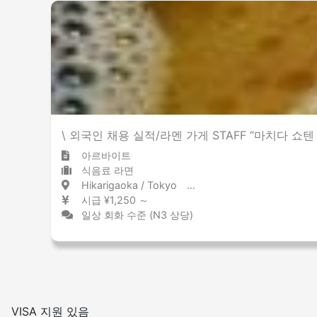
\ 외국인 채용 실적/라멘 가게 STAFF “마치다 쇼
아르바이트
식음료 라면
Hikarigaoka / Tokyo 光が丘 / 東京都
시급 ¥1,250 ～
일상 회화 수준 (N3 상당)
VISA 지원 있음