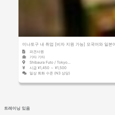
미나토구 내 취업 [비자 지원 가능] 모국어와 일본
파견사원
기타 기타
Shibaura Futo / Tokyo 芝浦ふ頭 / 東京都
시급 ¥1,450 ～ ¥1,500
일상 회화 수준 (N3 상당)
트레이닝 있음