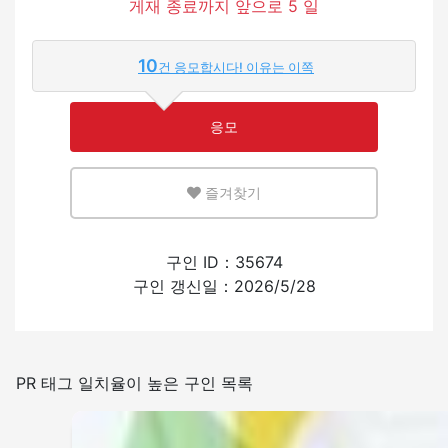
게재 종료까지 앞으로 5 일
적은
많은
10
건 응모합시다! 이유는 이쪽
영어 또는 모국어를 살릴 수 있는 환경
응모
적은
많은
즐겨찾기
외국인의 채용 경험
구인 ID：35674
구인 갱신일：2026/5/28
있음
없음
일본어를 쓰는 빈도
PR 태그 일치율이 높은 구인 목록
적은
많은