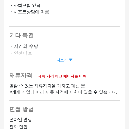
・사회보험 있음
・시프트상담에 따름
기타 특전
・시간외 수당
・인센티브
・유급 휴가
더보기 ▼
・승급 있음
・심야 수당 있음
재류자격
재류 자격 체크 페이지는 이쪽
・친구 소개 수당 있음
일할 수 있는 재류자격을 가지고 계신 분
※게재 기업에 따라 재류 자격에 제한이 있을 수 있습니다.
환영
영어 스피커 환영
중국어 스피커 환영
한국어 스피커 환
면접 방법
영
미경험 OK
여성 활약중
온라인 면접
전화 면접