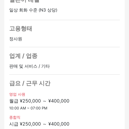
그리고 우리는 유리한 대우로 당신을 환영합니다!
일상 회화 수준 (N3 상당)
[주요 사업 내용]
편안하게 일하고 성장할 수 있는 환경
□ 입주 날짜 조정
이 두 가지를 모두 갖춘 우리 회사에서 여러분만의 독특한
□ 계약금 청구서 작성 및 안내
경력을 쌓는 것은 어떨까요?
고용형태
□ 입주심사 및 계약 절차 처리
□ 외국인 손님을 위한 고객 서비스 및 룸 프리뷰 지원
정사원
□ 객실 찾기 지원
□ 객실 측정/사진 촬영
업계 / 업종
□ 관리 회사 방문, 열쇠 수령 등
판매 및 서비스 / 기타
★ 본 업무의 요점 ★
“미경험자라도 환영합니다.”
일본의 임대 부동산에 대한 지식이나 경험이 없더라도 기
급요 / 근무 시간
초부터 정중하게 가르쳐 드리겠습니다.
일을 하면서 자연스럽게 일본어 실력이 향상될 수 있는 환
영업 사원
월급 ¥250,000 ～ ¥400,000
경입니다 ◎
또한 영어를 시작으로 언어 능력을 살리면서 다국어를 사
10:00 AM ~ 07:00 PM
용하여 활약할 수 있는 직장입니다!
종합직
시급 ¥250,000 ～ ¥400,000