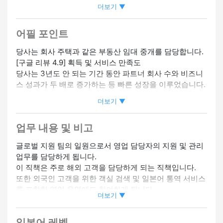
더보기 ▼
휴직 있음
#잔업 없음
#원격 근무
#영어 스피커 환영
#중국
어 스피커 환영
#한국어 스피커 환영
#인도네시아어 스피커 환
영
#미경험 OK
#해외 지점·출장 있음
#트레이닝 있음
#신
어필 포인트
입 환영
#여성 활약중
#외국인 직원 채용 실적 있음
#팀에서
당사는 회사 주택과 같은 부동산 임대 중개를 담당합니다.
일하기
#헤어스타일/헤어 컬러 자유
#네일 OK
#문신 OK
#
[구글 리뷰 4.9] 획득 및 서비스 만족도
복장 자유
당사는 3년도 안 되는 기간 동안 파트너 회사 수와 비즈니
스 성과가 두 배로 증가하는 등 빠른 성장을 이루었습니다.
더보기 ▼
우리는 이제 백 오피스를 지원할 새로운 위치를 확립했습
니다 ◎
업무 내용 및 비고
사무뿐만 아니라
글로벌 지원 팀의 일원으로서 영업 담당자의 지원 및 관리
조직 구조 및 시스템 개발도 담당할 수 있는 많은 재량권이
업무를 담당하게 됩니다.
매력적입니다!
이 직책은 주로 해외 고객을 담당하게 되는 직책입니다.
또한 외국인 고객을 위한 객실 검색 및 일본어 통역 서비스
★ 원격 및 플렉스 구현 예정
를 포함한 영업 운영에도 참여하게 됩니다.
★ 임대료의 절반을 지불하는 회사 주택 제도가 있습니다.
더보기 ▼
★ 초과 근무 시간 (월 평균 20시간 이하)
또한 글로벌 지원 팀의 일원으로서 신입 회원 모집 활동에
★ 비자 지원 가능
일본어 레벨
도 참여하게 됩니다.