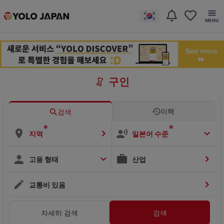
구인
이력
검색
*
*
지역
일본어 수준
고용 형태
산업
교통비 있음
자세히 검색
검색