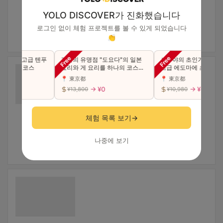
YOLO DISCOVER가 진화했습니다
로그인 없이 체험 프로젝트를 볼 수 있게 되었습니다
👏
초밥과 고급 텐푸
긴자의 유명점 "도요다"의 일본
시부야의 초인기점이 긴
수 있는 코스
요리와 게 요리를 하나의 코스에
고급 에도마에 초밥 "특상
서 사치스럽게 맛본다（동반 가
카세 코스를 만끽하세요(
📍 東京都
📍 東京都
능）
능)
→ ¥0
→ ¥0
¥13,800
¥10,980
체험 목록 보기
→
나중에 보기