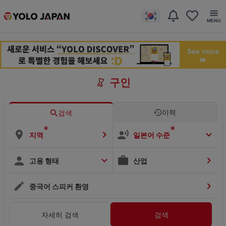
구인
이력
검색
*
*
지역
일본어 수준
고용 형태
산업
중국어 스피커 환영
자세히 검색
검색