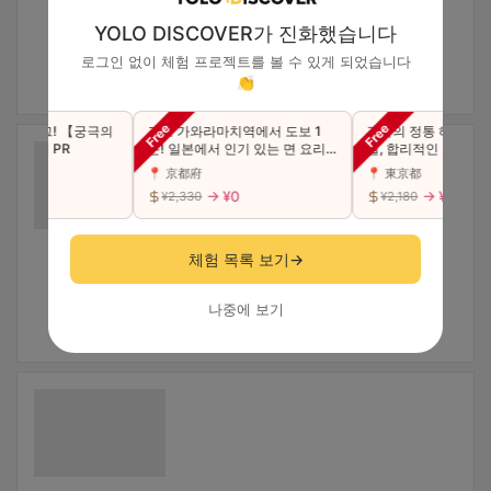
YOLO DISCOVER가 진화했습니다
로그인 없이 체험 프로젝트를 볼 수 있게 되었습니다
👏
·햄버그! 【궁극의
교토 가와라마치역에서 도보 1
긴자의 정통 해산물 덮밥
스】의 PR
분! 일본에서 인기 있는 면 요리
질, 합리적인 가격.
로 야채를 듬뿍 맛보세요!
📍 京都府
📍 東京都
0
→ ¥0
→ ¥0
¥2,330
¥2,180
체험 목록 보기
→
나중에 보기