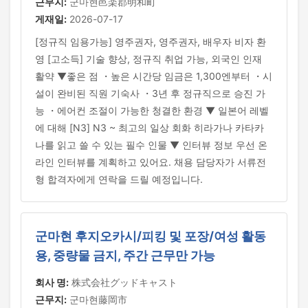
근무지:
군마현邑楽郡明和町
게재일:
2026-07-17
[정규직 임용가능] 영주권자, 영주권자, 배우자 비자 환
영 [고소득] 기술 향상, 정규직 취업 가능, 외국인 인재
활약 ▼좋은 점 ・높은 시간당 임금은 1,300엔부터 ・시
설이 완비된 직원 기숙사 ・3년 후 정규직으로 승진 가
능 ・에어컨 조절이 가능한 청결한 환경 ▼ 일본어 레벨
에 대해 [N3] N3 ~ 최고의 일상 회화 히라가나 카타카
나를 읽고 쓸 수 있는 필수 인물 ▼ 인터뷰 정보 우선 온
라인 인터뷰를 계획하고 있어요. 채용 담당자가 서류전
형 합격자에게 연락을 드릴 예정입니다.
군마현 후지오카시/피킹 및 포장/여성 활동
용, 중량물 금지, 주간 근무만 가능
회사 명:
株式会社グッドキャスト
근무지:
군마현藤岡市