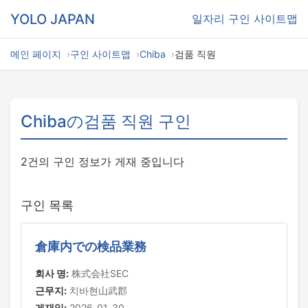
YOLO JAPAN
일자리
구인 사이트맵
메인 페이지
구인 사이트맵
Chiba
검품 직원
Chibaの검품 직원 구인
2건의 구인 정보가 게재 중입니다
구인 목록
倉庫内での検品業務
회사 명:
株式会社SEC
근무지:
치바현山武郡
게재일:
2026-01-30