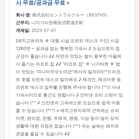
사 무료/공과금 무료＞
회사 명:
株式会社セントラルクルー（8037H3）
근무지:
니이가타현南魚沼郡湯沢町
게재일:
2023-07-07
[에치고유자와 ☆ 대형 시설 프런트 데스크 구인] 시급
1280엔 ~ 공과금 없는 행복한 기숙사 ♪ 도심으로의 접
근성이 좋습니다 ♪♪ 자연과 맛있는 쌀이 풍부한 마을에
서 즐기는 리조트 잡 ♪♪ “리조트 잡” ☆ 니가타현 ☆ 밥
이 맛있는 “미나미우오누마군”에서의 일자리!(^^)! 리조
트 호텔 프런트 데스크 일이에요 ♪ 체크인, 체크아웃 등
프런트 데스크 업무를 진행해 주셔야 합니다 (^^)/ 사내
기숙사이므로 통근도 편합니다 ♪ 인터넷 프리 스팟이 있
습니다 (^^ ♪ 신칸센과 고속버스로 도심으로 쉽게 이동
할 수 있습니다 (*^^) v 에치고유자와역 근처에는 슈퍼
마켓, 편의점, 은행, 우체국, 병원, 식당 등이 많이 있어
생활에 대한 걱정은 없습니다 (^^) 쉬는 날에는 레저와
관광을 즐길 수 있습니다 ♪♪